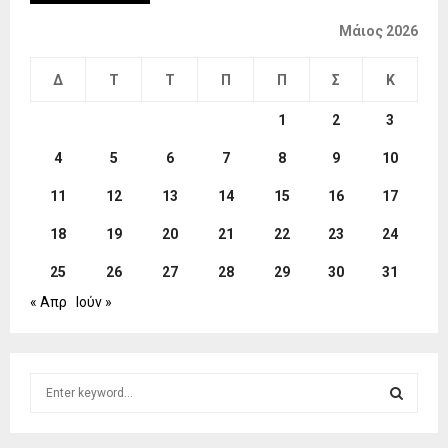
Μάιος 2026
Δ
Τ
Τ
Π
Π
Σ
Κ
1
2
3
4
5
6
7
8
9
10
11
12
13
14
15
16
17
18
19
20
21
22
23
24
25
26
27
28
29
30
31
« Απρ
Ιούν »
S
e
a
S
r