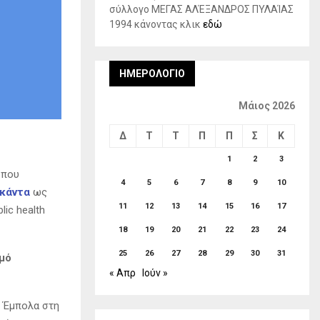
σύλλογο ΜΕΓΑΣ ΑΛΈΞΑΝΔΡΟΣ ΠΥΛΑΊΑΣ
1994 κάνοντας κλικ
εδώ
ΗΜΕΡΟΛΌΓΙΟ
Μάιος 2026
Δ
Τ
Τ
Π
Π
Σ
Κ
1
2
3
που
4
5
6
7
8
9
10
κάντα
ως
11
12
13
14
15
16
17
ic health
18
19
20
21
22
23
24
25
26
27
28
29
30
31
σμό
« Απρ
Ιούν »
ύ Έμπολα στη