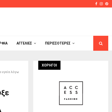
Faceboo
Insta
Pi
στο μακιγιάζ που απογειώνει…
Orange
ΡΦΙΆ
ΑΓΓΕΛΊΕΣ
ΠΕΡΙΣΣΌΤΕΡΕΣ
ΧΟΡΗΓΟΙ
α υγεία λόγω
υξε
.