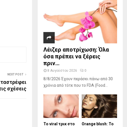
Λέιζερ αποτρίχωση: Όλα
όσα πρέπει να ξέρεις
πριν...
8 Αυγούστου 2026
0
NEXT POST
8/8/2026 Έχουν περάσει πάνω από 30
αταστρέφει
χρόνια από τότε που το FDA (Food...
ις σχέσεις
Το viral τρικ στο
Orange blush: Το