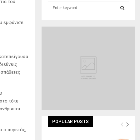
τία του
S
e
a
S
ού εμφάνισε
r
c
E
h
f
A
o
 κατεπείγουσα
r
R
:
διεθνείς
C
ροσπάθειες
H
υ
στο τότε
0 άνθρωποι
POPULAR POSTS
ι ο πυρετός,