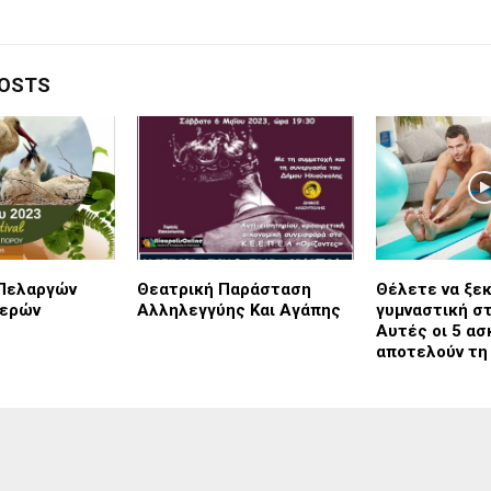
POSTS
Πελαργών
Θεατρική Παράσταση
Θέλετε να ξε
Φερών
Αλληλεγγύης Και Αγάπης
γυμναστική στ
Αυτές οι 5 ασ
αποτελούν τη