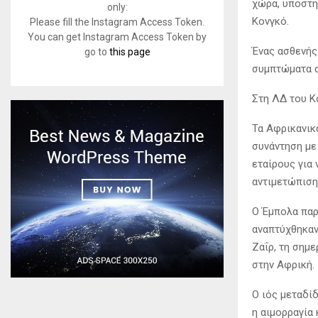
χώρα, υποστη
only:
Κονγκό.
Please fill the Instagram Access Token.
You can get Instagram Access Token by
Ένας ασθενής
go to
this page
συμπτώματα α
Στη ΛΔ του Κ
Τα Αφρικανικ
συνάντηση με 
εταίρους για 
αντιμετώπιση
Ο Έμπολα παρ
αναπτύχθηκαν
Ζαΐρ, τη σημ
στην Αφρική.
Ο ιός μεταδίδ
η αιμορραγία 