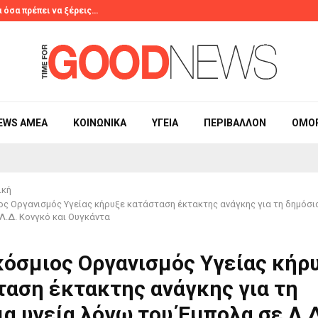
 όσα πρέπει να ξέρεις…
Το viral τρικ 
EWS ΑΜΕΑ
ΚΟΙΝΩΝΙΚΆ
ΥΓΕΊΑ
ΠΕΡΙΒΆΛΛΟΝ
ΟΜΟ
ική
ς Οργανισμός Υγείας κήρυξε κατάσταση έκτακτης ανάγκης για τη δημόσι
Λ.Δ. Κονγκό και Ουγκάντα
κόσμιος Οργανισμός Υγείας κήρ
ταση έκτακτης ανάγκης για τη
α υγεία λόγω του Έμπολα σε Λ.Δ