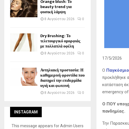
Orange blush: Το
beauty trend για
φυσική λάμψη
8 Αυγούστου 2026
0
Dry Brushing: Το
τελετουργικό ομορφιάς
με πολλαπλά οφέλη
8 Αυγούστου 2026
0
17/5/2026
Αντηλιακή προστασία: Η
Ο
Παγκόσμιο
καθημερινή φροντίδα που
προκλήθηκε α
διατηρεί την επιδερμίδα
κατάσταση έκτ
υγιή και φωτεινή
emergency ⁠of 
8 Αυγούστου 2026
0
Ο ΠΟΥ υπογρ
πανδημίας.
INSTAGRAM
Την Παρασκευ
This message appears for Admin Users