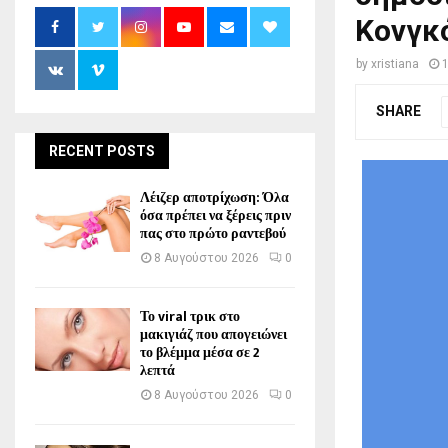
Κονγκ
by
xristiana
SHARE
RECENT POSTS
Λέιζερ αποτρίχωση: Όλα
όσα πρέπει να ξέρεις πριν
πας στο πρώτο ραντεβού
8 Αυγούστου 2026
0
Το viral τρικ στο
μακιγιάζ που απογειώνει
το βλέμμα μέσα σε 2
λεπτά
8 Αυγούστου 2026
0