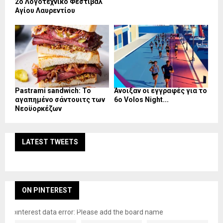
2ο Λογοτεχνικό Φεστιβάλ
Αγίου Λαυρεντίου
Pastrami sandwich: Το
Άνοιξαν οι εγγραφές για το
αγαπημένο σάντουιτς των
6ο Volos Night...
Νεοϋορκέζων
LATEST TWEETS
ON PINTEREST
pinterest data error: Please add the board name