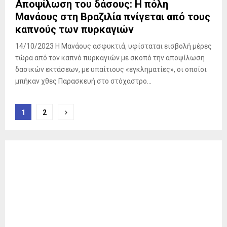
Αποψίλωση του δάσους: Η πόλη
Μανάους στη Βραζιλία πνίγεται από τους
καπνούς των πυρκαγιών
14/10/2023 Η Μανάους ασφυκτιά, υφίσταται εισβολή μέρες
τώρα από τον καπνό πυρκαγιών με σκοπό την αποψίλωση
δασικών εκτάσεων, με υπαίτιους «εγκληματίες», οι οποίοι
μπήκαν χθες Παρασκευή στο στόχαστρο...
Σελιδοποίηση
1
2
άρθρων