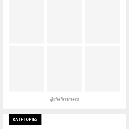
@thefirstmess
KΑΤΗΓΟΡΊΕΣ