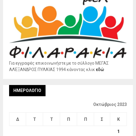
Για εγγραφές επικοινωνήστε με το σύλλογο ΜΕΓΑΣ
ΑΛΈΞΑΝΔΡΟΣ ΠΥΛΑΊΑΣ 1994 κάνοντας κλικ
εδώ
ΗΜΕΡΟΛΌΓΙΟ
Οκτώβριος 2023
Δ
Τ
Τ
Π
Π
Σ
Κ
1