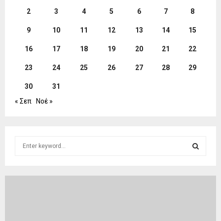
2
3
4
5
6
7
8
9
10
11
12
13
14
15
16
17
18
19
20
21
22
23
24
25
26
27
28
29
30
31
« Σεπ
Νοέ »
S
e
a
S
r
c
E
h
f
A
o