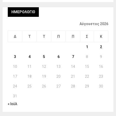
ΗΜΕΡΟΛΌΓΙΟ
Αύγουστος 2026
Δ
Τ
Τ
Π
Π
Σ
Κ
1
2
3
4
5
6
7
8
9
10
11
12
13
14
15
16
17
18
19
20
21
22
23
24
25
26
27
28
29
30
31
« Ιούλ