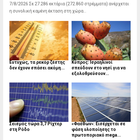
7/8/2026 Σε 27.286 εκτάρια (272.860 στρέμματα) ανέρχεται
η συνολική καμένη έκταση στη χώρα...
Ευτυχώς, τα ρεκόρ ζέστης
Κύπρος: Ισραηλινοί
δεν έχουν σπάσει ακόμη...
σπεύδουν στο νησί για να
εξολοθρεύσουν...
Σεισμός τώρα 3,7 Ρίχτερ
«Φαέθων»: Εισέρχεται σε
στη Ρόδο
φάση υλοποίησης το
πρωτοποριακό mega...