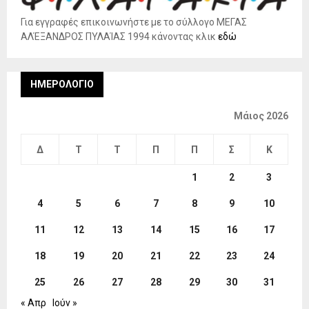
Για εγγραφές επικοινωνήστε με το σύλλογο ΜΕΓΑΣ
ΑΛΈΞΑΝΔΡΟΣ ΠΥΛΑΊΑΣ 1994 κάνοντας κλικ
εδώ
ΗΜΕΡΟΛΌΓΙΟ
Μάιος 2026
Δ
Τ
Τ
Π
Π
Σ
Κ
1
2
3
4
5
6
7
8
9
10
11
12
13
14
15
16
17
18
19
20
21
22
23
24
25
26
27
28
29
30
31
« Απρ
Ιούν »