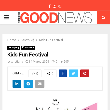
Facebook
Instagram
Pinterest
PRIMARY
MENU
Home
Κεντρική
Kids Fun Festival
Κεντρική
Κοινωνικά
Kids Fun Festival
by
xristiana
14 Μαΐου 2026
0
205
SHARE
0
0