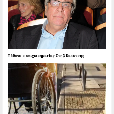
Πέθανε ο επιχειρηματίας Στηβ Κακέτσης