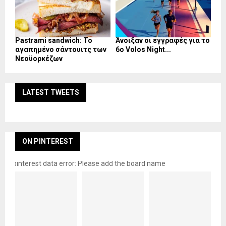
Pastrami sandwich: Το
Άνοιξαν οι εγγραφές για το
αγαπημένο σάντουιτς των
6ο Volos Night...
Νεοϋορκέζων
LATEST TWEETS
ON PINTEREST
pinterest data error: Please add the board name