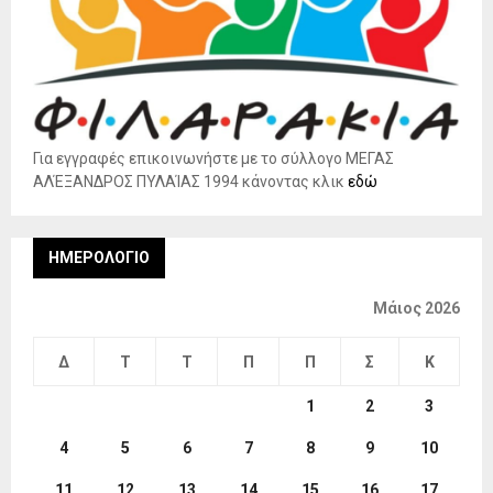
Για εγγραφές επικοινωνήστε με το σύλλογο ΜΕΓΑΣ
ΑΛΈΞΑΝΔΡΟΣ ΠΥΛΑΊΑΣ 1994 κάνοντας κλικ
εδώ
ΗΜΕΡΟΛΌΓΙΟ
Μάιος 2026
Δ
Τ
Τ
Π
Π
Σ
Κ
1
2
3
4
5
6
7
8
9
10
11
12
13
14
15
16
17