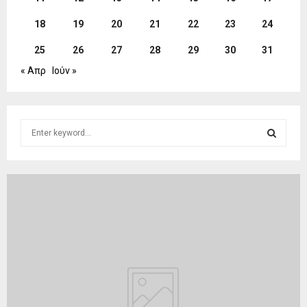
18
19
20
21
22
23
24
25
26
27
28
29
30
31
« Απρ
Ιούν »
S
e
a
S
r
c
E
h
f
A
o
r
R
:
C
H