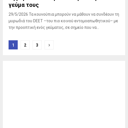
γεύμα τους
29/5/2026 Τα κουνούπια μπορούν να μάθουν να συνδέουν τη
μυρωδιά του DEET –του πιο κοινού εντομοαπωθητικού– με
την προοπτική ενός γεύματος, σε σημείο που να...
Σελιδοποίηση
1
2
3
άρθρων