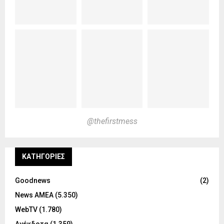
@thefirstmess
KΑΤΗΓΟΡΊΕΣ
Goodnews
(2)
News ΑΜΕΑ
(5.350)
WebTV
(1.780)
Ανέκδοτα
(1.359)