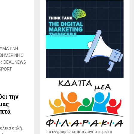
ΕΥΜΑΤΙΝΗ
ΘΗΜΕΡΙΝΗ Ο
ές DEAL NEWS
 SPORT
ύει την
μας
επτά
ολικά απλή.
Για εγγραφές επικοινωνήστε με το