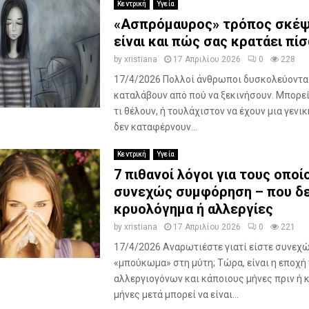
Κεντρική
Υγεία
«Ασπρόμαυρος» τρόπος σκέψη
είναι και πώς σας κρατάει πί
by
xristiana
17 Απριλίου 2026
0
228
17/4/2026 Πολλοί άνθρωποι δυσκολεύονται
καταλάβουν από πού να ξεκινήσουν. Μπορεί
τι θέλουν, ή τουλάχιστον να έχουν μια γενικ
δεν καταφέρνουν...
Κεντρική
Υγεία
7 πιθανοί λόγοι για τους οποί
συνεχώς συμφόρηση – που δε
κρυολόγημα ή αλλεργίες
by
xristiana
17 Απριλίου 2026
0
221
17/4/2026 Αναρωτιέστε γιατί είστε συνεχώ
«μπούκωμα» στη μύτη; Τώρα, είναι η εποχή
αλλεργιογόνων και κάποιους μήνες πριν ή 
μήνες μετά μπορεί να είναι...