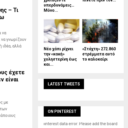
χρειάζεστε
πίνετε πριν τον...
υπερδυνάμεις…
ς – Τι
Μόνο...
σω
 να
 να γνωρίζουν
ή ιδέα, αλλά
Νέο χάπι ρίχνει
«Στάχτη» 272.860
την «κακή»
στρέμματα αυτό
χοληστερίνη έως
το καλοκαίρι
και...
ους έχετε
ν είναι
LATEST TWEETS
ς με
 των
ON PINTEREST
κάποιους
pinterest data error: Please add the board