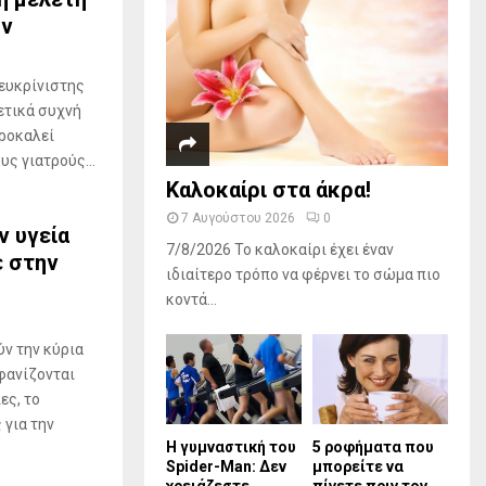
ών
ευκρίνιστης
ετικά συχνή
ροκαλεί
ς γιατρούς...
Καλοκαίρι στα άκρα!
7 Αυγούστου 2026
0
ν υγεία
7/8/2026 Το καλοκαίρι έχει έναν
ε στην
ιδιαίτερο τρόπο να φέρνει το σώμα πιο
κοντά...
ν την κύρια
μφανίζονται
ες, το
 για την
Η γυμναστική του
5 ροφήματα που
Spider-Man: Δεν
μπορείτε να