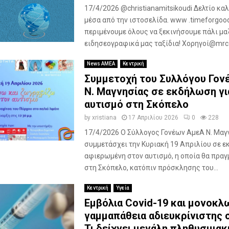
17/4/2026 @christianamitsikoudi Δελτίο κ
μέσα από την ιστοσελίδα. www .timeforgoo
περιμένουμε όλους να ξεκινήσουμε πάλι μα
ειδησεογραφικά μας ταξίδια! Χορηγοί@mrc_
News ΑΜΕΑ
Κεντρική
Συμμετοχή του Συλλόγου Γον
Ν. Μαγνησίας σε εκδήλωση γι
αυτισμό στη Σκόπελο
by
xristiana
17 Απριλίου 2026
0
228
17/4/2026 Ο Σύλλογος Γονέων ΑμεΑ Ν. Μαγ
συμμετάσχει την Κυριακή 19 Απριλίου σε 
αφιερωμένη στον αυτισμό, η οποία θα πραγ
στη Σκόπελο, κατόπιν πρόσκλησης του...
Κεντρική
Υγεία
Εμβόλια Covid-19 και μονοκλ
γαμμαπάθεια αδιευκρίνιστης 
Τι δείχνει μεγάλη πληθυσμιακ