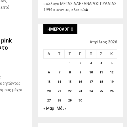
ιών,
σύλλογο ΜΕΓΑΣ ΑΛΈΞΑΝΔΡΟΣ ΠΥΛΑΊΑΣ
λεπτά
1994 κάνοντας κλικ
εδώ
ΗΜΕΡΟΛΌΓΙΟ
 pink
Απρίλιος 2026
στο
Δ
Τ
Τ
Π
Π
Σ
Κ
1
2
3
4
5
6
7
8
9
10
11
12
ς
13
14
15
16
17
18
19
ναζητώντας
ισμούς μέχρι
20
21
22
23
24
25
26
27
28
29
30
« Μαρ
Μάι »