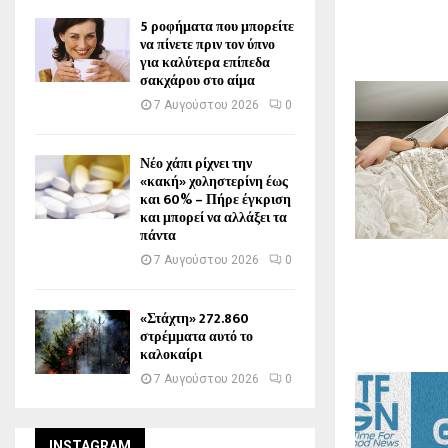
5 ροφήματα που μπορείτε
να πίνετε πριν τον ύπνο
για καλύτερα επίπεδα
σακχάρου στο αίμα
7 Αυγούστου 2026
0
Νέο χάπι ρίχνει την
«κακή» χοληστερίνη έως
και 60% – Πήρε έγκριση
και μπορεί να αλλάξει τα
πάντα
7 Αυγούστου 2026
0
«Στάχτη» 272.860
στρέμματα αυτό το
καλοκαίρι
7 Αυγούστου 2026
0
INSTAGRAM