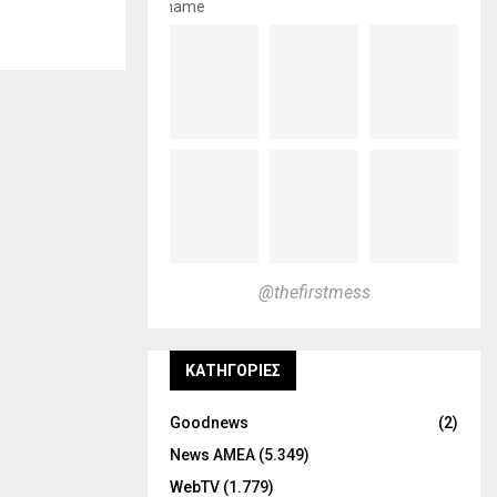
name
@thefirstmess
KΑΤΗΓΟΡΊΕΣ
Goodnews
(2)
News ΑΜΕΑ
(5.349)
WebTV
(1.779)