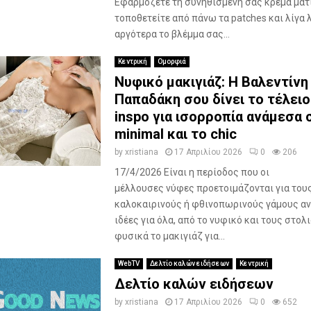
Εφαρμόζετε τη συνηθισμένη σας κρέμα ματ
τοποθετείτε από πάνω τα patches και λίγα 
αργότερα το βλέμμα σας...
Κεντρική
Ομορφιά
Νυφικό μακιγιάζ: Η Βαλεντίνη
Παπαδάκη σου δίνει το τέλειο
inspo για ισορροπία ανάμεσα 
minimal και το chic
by
xristiana
17 Απριλίου 2026
0
206
17/4/2026 Είναι η περίοδος που οι
μέλλουσες νύφες προετοιμάζονται για του
καλοκαιρινούς ή φθινοπωρινούς γάμους α
ιδέες για όλα, από το νυφικό και τους στολ
φυσικά το μακιγιάζ για...
WebTV
Δελτίο καλών ειδήσεων
Κεντρική
Δελτίο καλών ειδήσεων
by
xristiana
17 Απριλίου 2026
0
652