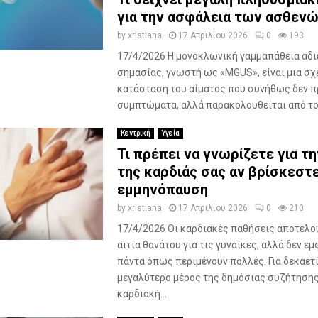
για την ασφάλεια των ασθεν
by
xristiana
17 Απριλίου 2026
0
193
17/4/2026 Η μονοκλωνική γαμμαπάθεια αδι
σημασίας, γνωστή ως «MGUS», είναι μια σχ
κατάσταση του αίματος που συνήθως δεν π
συμπτώματα, αλλά παρακολουθείται από του
Κεντρική
Υγεία
Τι πρέπει να γνωρίζετε για τη
της καρδιάς σας αν βρίσκεστ
εμμηνόπαυση
by
xristiana
17 Απριλίου 2026
0
210
17/4/2026 Οι καρδιακές παθήσεις αποτελού
αιτία θανάτου για τις γυναίκες, αλλά δεν ε
πάντα όπως περιμένουν πολλές. Για δεκαετί
μεγαλύτερο μέρος της δημόσιας συζήτησης
καρδιακή...