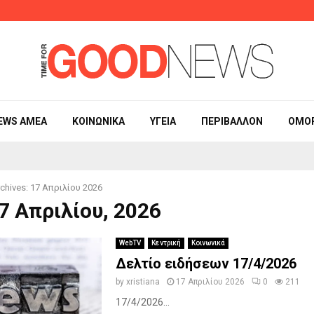
Η γυμναστική 
EWS ΑΜΕΑ
ΚΟΙΝΩΝΙΚΆ
ΥΓΕΊΑ
ΠΕΡΙΒΆΛΛΟΝ
ΟΜΟ
chives: 17 Απριλίου 2026
17 Απριλίου, 2026
WebTV
Κεντρική
Κοινωνικά
Δελτίο ειδήσεων 17/4/2026
by
xristiana
17 Απριλίου 2026
0
211
17/4/2026...