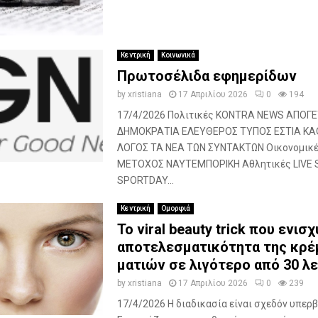
Κεντρική
Κοινωνικά
Πρωτοσέλιδα εφημερίδων
by
xristiana
17 Απριλίου 2026
0
194
17/4/2026 Πολιτικές KONTRA NEWS ΑΠΟΓ
ΔΗΜΟΚΡΑΤΙΑ ΕΛΕΥΘΕΡΟΣ ΤΥΠΟΣ ΕΣΤΙΑ ΚΑ
ΛΟΓΟΣ ΤΑ ΝΕΑ ΤΩΝ ΣΥΝΤΑΚΤΩΝ Οικονομικ
ΜΕΤΟΧΟΣ ΝΑΥΤΕΜΠΟΡΙΚΗ Αθλητικές LIVE
SPORTDAY...
Κεντρική
Ομορφιά
Το viral beauty trick που ενισχ
αποτελεσματικότητα της κρέ
ματιών σε λιγότερο από 30 λ
by
xristiana
17 Απριλίου 2026
0
239
17/4/2026 Η διαδικασία είναι σχεδόν υπερβ