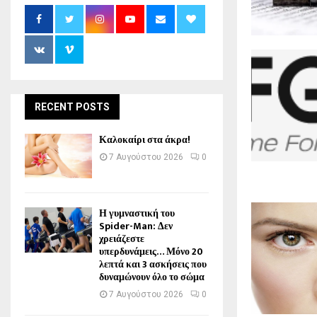
RECENT POSTS
Καλοκαίρι στα άκρα!
7 Αυγούστου 2026
0
Η γυμναστική του
Spider-Man: Δεν
χρειάζεστε
υπερδυνάμεις… Μόνο 20
λεπτά και 3 ασκήσεις που
δυναμώνουν όλο το σώμα
7 Αυγούστου 2026
0