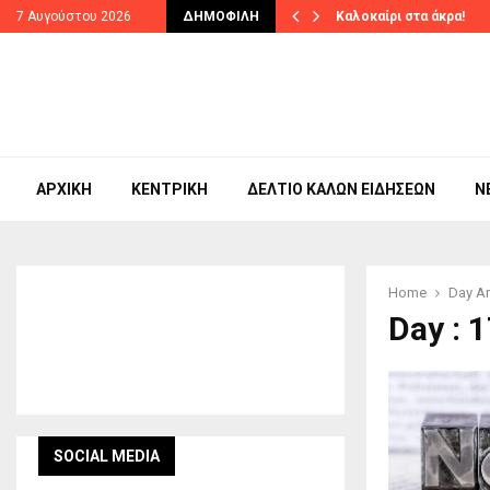
 υλοποίησης το πρωτοποριακό…
7 Αυγούστου 2026
ΔΗΜΟΦΙΛΉ
Καλοκαίρι στα άκρα!
ΑΡΧΙΚΉ
ΚΕΝΤΡΙΚΉ
ΔΕΛΤΊΟ ΚΑΛΏΝ ΕΙΔΉΣΕΩΝ
N
Home
Day Ar
Day : 
SOCIAL MEDIA