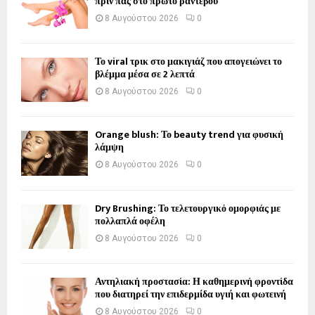
πριν πας στο πρώτο ραντεβού
8 Αυγούστου 2026
0
Το viral τρικ στο μακιγιάζ που απογειώνει το
βλέμμα μέσα σε 2 λεπτά
8 Αυγούστου 2026
0
Orange blush: Το beauty trend για φυσική
λάμψη
8 Αυγούστου 2026
0
Dry Brushing: Το τελετουργικό ομορφιάς με
πολλαπλά οφέλη
8 Αυγούστου 2026
0
Αντηλιακή προστασία: Η καθημερινή φροντίδα
που διατηρεί την επιδερμίδα υγιή και φωτεινή
8 Αυγούστου 2026
0