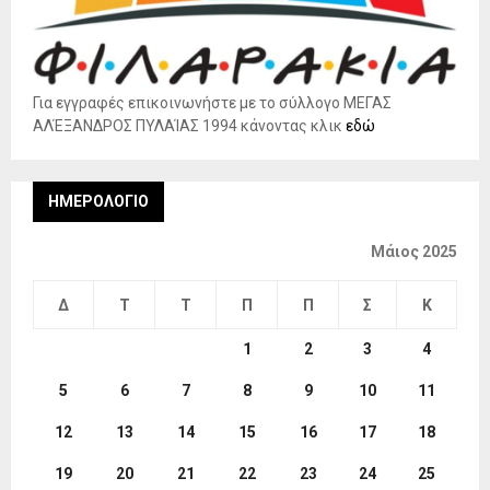
Για εγγραφές επικοινωνήστε με το σύλλογο ΜΕΓΑΣ
ΑΛΈΞΑΝΔΡΟΣ ΠΥΛΑΊΑΣ 1994 κάνοντας κλικ
εδώ
ΗΜΕΡΟΛΌΓΙΟ
Μάιος 2025
Δ
Τ
Τ
Π
Π
Σ
Κ
1
2
3
4
5
6
7
8
9
10
11
12
13
14
15
16
17
18
19
20
21
22
23
24
25