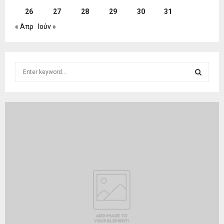
26
27
28
29
30
31
« Απρ
Ιούν »
S
e
a
S
r
c
E
h
f
A
o
r
R
:
C
H