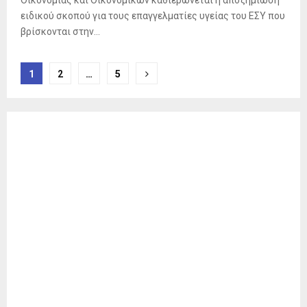
ειδικού σκοπού για τους επαγγελματίες υγείας του ΕΣΥ που
βρίσκονται στην...
Σελιδοποίηση
1
2
…
5
άρθρων