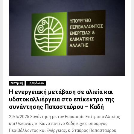
Κεντρική
Περιβάλλον
Η ενεργειακή μετάβαση σε αλιεία και
υδατοκαλλιέργεια στο επίκεντρο της
συνάντησης Παπασταύρου – Καδή
29/5/2025 Συνάντηση με τον Ευρωπαίο Επίτροπο Αλιείας
και Ωκεανών, κ. Κωνσταντίνο Καδή είχε ο υπουργός
Περιβάλλοντος και Ενέργειας, κ. Σταύρος Παπασταύρου.