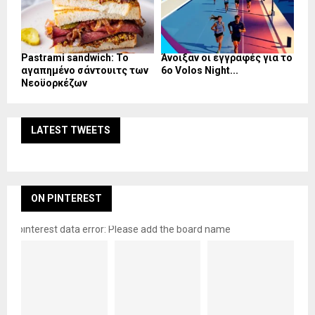
Pastrami sandwich: Το
Άνοιξαν οι εγγραφές για το
αγαπημένο σάντουιτς των
6ο Volos Night...
Νεοϋορκέζων
LATEST TWEETS
ON PINTEREST
pinterest data error: Please add the board name