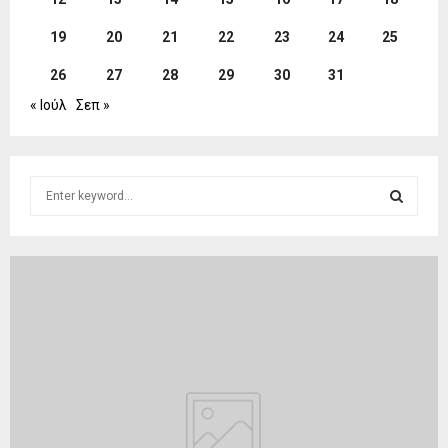
19
20
21
22
23
24
25
26
27
28
29
30
31
« Ιούλ
Σεπ »
S
e
a
S
r
c
E
h
f
A
o
r
R
:
C
H