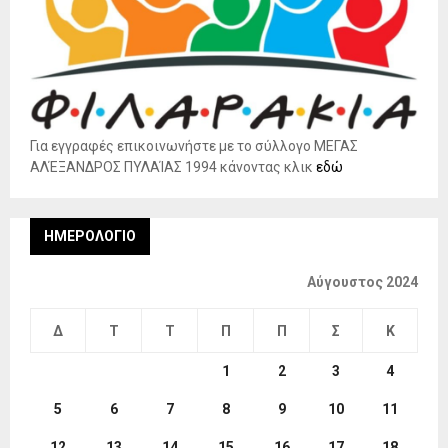
Για εγγραφές επικοινωνήστε με το σύλλογο ΜΕΓΑΣ
ΑΛΈΞΑΝΔΡΟΣ ΠΥΛΑΊΑΣ 1994 κάνοντας κλικ
εδώ
ΗΜΕΡΟΛΌΓΙΟ
Αύγουστος 2024
Δ
Τ
Τ
Π
Π
Σ
Κ
1
2
3
4
5
6
7
8
9
10
11
12
13
14
15
16
17
18