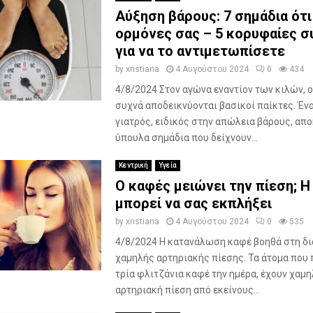
Αύξηση βάρους: 7 σημάδια ότι
ορμόνες σας – 5 κορυφαίες 
για να το αντιμετωπίσετε
by
xristiana
4 Αυγούστου 2024
0
434
4/8/2024 Στον αγώνα εναντίον των κιλών, ο
συχνά αποδεικνύονται βασικοί παίκτες. Έν
γιατρός, ειδικός στην απώλεια βάρους, απ
ύπουλα σημάδια που δείχνουν...
Κεντρική
Υγεία
Ο καφές μειώνει την πίεση; 
μπορεί να σας εκπλήξει
by
xristiana
4 Αυγούστου 2024
0
535
4/8/2024 Η κατανάλωση καφέ βοηθά στη δ
χαμηλής αρτηριακής πίεσης. Τα άτομα που 
τρία φλιτζάνια καφέ την ημέρα, έχουν χαμ
αρτηριακή πίεση από εκείνους...