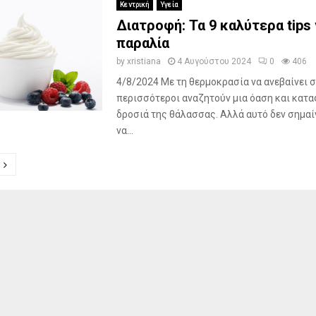
Κεντρική
Υγεία
Διατροφή: Τα 9 καλύτερα tips 
παραλία
by
xristiana
4 Αυγούστου 2024
0
406
4/8/2024 Με τη θερμοκρασία να ανεβαίνει σ
περισσότεροι αναζητούν μια όαση και κατα
δροσιά της θάλασσας. Αλλά αυτό δεν σημαίν
να...
ποίηση
ν