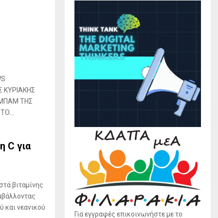
WS
Σ ΚΥΡΙΑΚΗΣ
 ΜΠΑΜ ΤΗΣ
Ο...
η C για
στά βιταμίνης
υμβάλλοντας
ύ και νεανικού
Για εγγραφές επικοινωνήστε με το