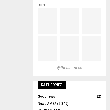
name
@thefirstmess
KΑΤΗΓΟΡΊΕΣ
Goodnews
(2)
News ΑΜΕΑ
(5.349)