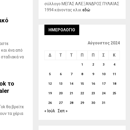
σύλλογο ΜΕΓΑΣ ΑΛΈΞΑΝΔΡΟΣ ΠΥΛΑΊΑΣ
1994 κάνοντας κλικ
εδώ
ικό
ΗΜΕΡΟΛΌΓΙΟ
Αύγουστος 2024
αστε
και ένα από
Δ
Τ
Τ
Π
Π
Σ
Κ
ι σταδιακά να
1
2
3
4
5
6
7
8
9
10
11
ok το
12
13
14
15
16
17
18
aler
19
20
21
22
23
24
25
26
27
28
29
30
31
Tok θα βρείτε
« Ιούλ
Σεπ »
ουν τα χέρια