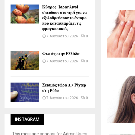
Κύπρος: Ισραηλινοί
σπεύδουν στο νησί για να
εξολοθρεύσουν το έντομο
που κατασπαράζει τις
φραγκοσυκιές
7 Αυγούστου 2026
0
Φωτιές στην Ελλάδα
7 Αυγούστου 2026
0
Σεισμός τώρα 3,7 Ρίχτερ
στη Ρόδο
7 Αυγούστου 2026
0
INSTAGRAM
This message appears for Admin Users