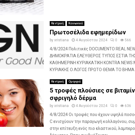
Κεντρική
Κοινωνικά
Πρωτοσέλιδα εφημερίδων
by
xristiana
4 Αυγούστου 2024
0
566
4/8/2024 Πολιτικές DOCUMENTO REAL NE
ΔΗΜΟΚΡΑΤΙΑ ΕΛΕΥΘΕΡΟΣ ΤΥΠΟΣ ΕΣΤΙΑ ΤΗ
ΚΑΘΗΜΕΡΙΝΗ ΚΥΡΙΑΚΑΤΙΚΗ KONTRA NEWS
ΚΥΡΙΑΚΗΣ Ο ΛΟΓΟΣ ΠΡΩΤΟ ΘΕΜΑ ΤΟ ΒΗΜΑ Τ
Κεντρική
Ομορφιά
5 τροφές πλούσιες σε βιταμίν
σφριγηλό δέρμα
by
xristiana
4 Αυγούστου 2024
0
636
4/8/2024 Οι τροφές που έχουν υψηλά ποσο
C ενισχύουν την παραγωγή κολλαγόνου, σ
στην επίτευξη ενός πιο ελαστικού, λαμπερο