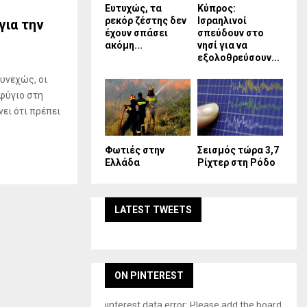
Ευτυχώς, τα
Κύπρος:
ρεκόρ ζέστης δεν
Ισραηλινοί
για την
έχουν σπάσει
σπεύδουν στο
ακόμη...
νησί για να
εξολοθρεύσουν...
υνεχώς, οι
φύγιο στη
ει ότι πρέπει
Φωτιές στην
Σεισμός τώρα 3,7
Ελλάδα
Ρίχτερ στη Ρόδο
LATEST TWEETS
ON PINTEREST
pinterest data error: Please add the board