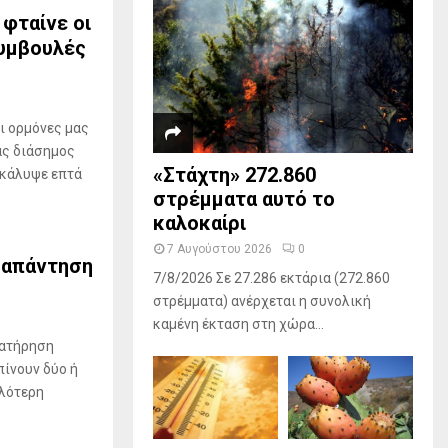
 φταίνε οι
συμβουλές
ι ορμόνες μας
ας διάσημος
«Στάχτη» 272.860
οκάλυψε επτά
στρέμματα αυτό το
καλοκαίρι
7 Αυγούστου 2026
0
Η απάντηση
7/8/2026 Σε 27.286 εκτάρια (272.860
στρέμματα) ανέρχεται η συνολική
καμένη έκταση στη χώρα...
ιατήρηση
πίνουν δύο ή
ηλότερη