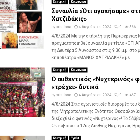
Κεντρική
Κοινωνικά
Συναυλία «Ότι αγαπήσαμε» στ
Χατζιδάκις»
by
xristiana
4 Αυγούστου 2024
0
566
4/8/2024 Με την στήριξη της Περιφέρειας 
πραγματοποιηθεί συναυλία με τίτλο «ΟΤΙ
τη Δευτέρα 5 Αυγούστου στις 9:30 μ.μ. στο 
κηποθέατρο «ΜΑΝΟΣ ΧΑΤΖΙΔΑΚΗΣ» με...
Κεντρική
Κοινωνικά
Ο αυθεντικός «Νυχτερινός» 
«τρέχει» δυτικά
by
xristiana
4 Αυγούστου 2024
0
467
4/8/2024 Στις αγωνιστικές διαδρομές του 
της Μητροπολιτικής Ενότητας Θεσσαλονίκ
διεξαχθεί ο φετινός «Νυχτερινός»! Το Σάββ
Οκτωβρίου, ο 12ος Διεθνής Νυχτερινός Ημι
Κεντρική
Υγεία