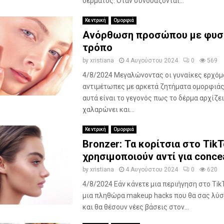
δέρματος. Όταν συνδυάζονται...
Κεντρική
Ομορφιά
Ανόρθωση προσώπου με φυσ
τρόπο
by
xristiana
4 Αυγούστου 2024
0
569
4/8/2024 Μεγαλώνοντας οι γυναίκες ερχόμ
αντιμέτωπες με αρκετά ζητήματα ομορφιάς 
αυτά είναι το γεγονός πως το δέρμα αρχίζε
χαλαρώνει και...
Κεντρική
Ομορφιά
Bronzer: Τα κορίτσια στο TikT
χρησιμοποιούν αντί για conce
by
xristiana
4 Αυγούστου 2024
0
620
4/8/2024 Εάν κάνετε μια περιήγηση στο Tik
μια πληθώρα makeup hacks που θα σας λύσ
και θα θέσουν νέες βάσεις στον...