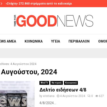
«Στάχτη» 272.860 στρέμματα αυτό το καλοκαίρι
EWS ΑΜΕΑ
ΚΟΙΝΩΝΙΚΆ
ΥΓΕΊΑ
ΠΕΡΙΒΆΛΛΟΝ
ΟΜΟ
chives: 4 Αυγούστου 2024
4 Αυγούστου, 2024
WebTV
Κεντρική
Κοινωνικά
Δελτίο ειδήσεων 4/8
by
xristiana
4 Αυγούστου 2024
0
627
4/8/2024...