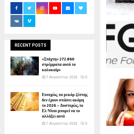
RECENT POSTS
«Στάχτη» 272.860
στρέμματα αυτό το
καλοκαίρι
7 Αυγούστου 2026
0
Ευτυχώς, τα ρεκόρ ζέστης
δεν έχουν σπάσει ακόμη
το 2026 – Δυστυχώς, το
Ελ Νίνιο μπορεί να το
αλλάξει αυτό
7 Αυγούστου 2026
0