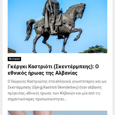
Κεντρική
Γκέργκι Καστριότι (Σκεντέρμπεης): Ο
εθνικός ήρωας της Αλβανίας
O Γεώργιος Καστριώτης στα ελληνικά, γνωστότερος και ως
Σκεντέρμπεης (Gjergj Kastrioti Skenderbeu) ήταν αλβανός
πρίγκιπας, εθνικός ήρωας των Αλβανών και μία από τις
σημαντικότερες προσωπικότητες...