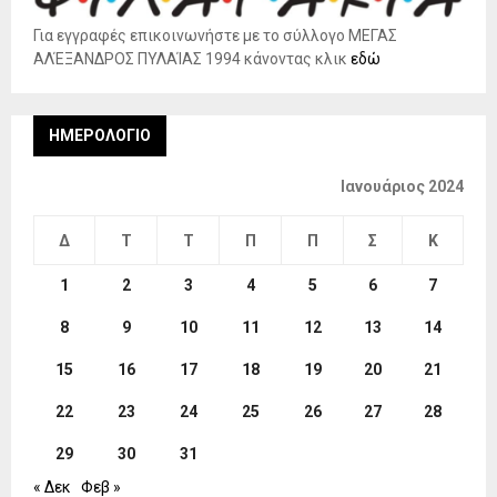
Για εγγραφές επικοινωνήστε με το σύλλογο ΜΕΓΑΣ
ΑΛΈΞΑΝΔΡΟΣ ΠΥΛΑΊΑΣ 1994 κάνοντας κλικ
εδώ
ΗΜΕΡΟΛΌΓΙΟ
Ιανουάριος 2024
Δ
Τ
Τ
Π
Π
Σ
Κ
1
2
3
4
5
6
7
8
9
10
11
12
13
14
15
16
17
18
19
20
21
22
23
24
25
26
27
28
29
30
31
« Δεκ
Φεβ »