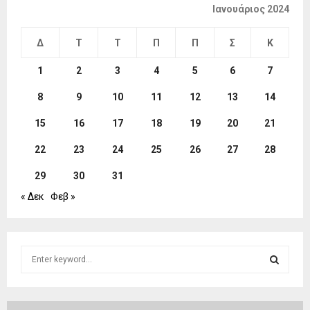
Ιανουάριος 2024
Δ
Τ
Τ
Π
Π
Σ
Κ
1
2
3
4
5
6
7
8
9
10
11
12
13
14
15
16
17
18
19
20
21
22
23
24
25
26
27
28
29
30
31
« Δεκ
Φεβ »
S
e
a
S
r