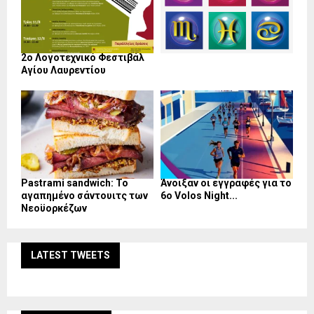
2ο Λογοτεχνικό Φεστιβάλ
Αγίου Λαυρεντίου
Pastrami sandwich: Το
Άνοιξαν οι εγγραφές για το
αγαπημένο σάντουιτς των
6ο Volos Night...
Νεοϋορκέζων
LATEST TWEETS