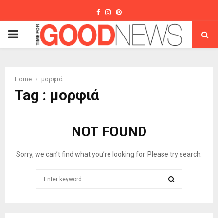
Facebook
Instagram
Pinterest
PRIMARY
MENU
Home
μορφιά
Tag : μορφιά
NOT FOUND
Sorry, we can’t find what you’re looking for. Please try search.
Search
for:
SEARCH