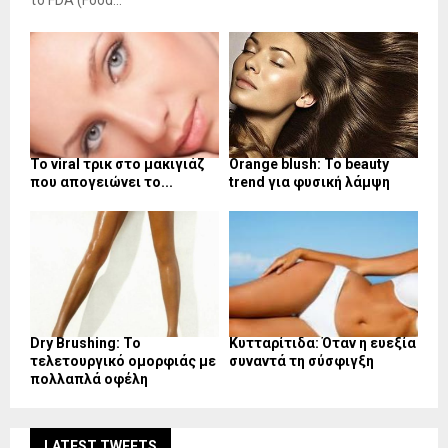
το FDA (Food...
Το viral τρικ στο μακιγιάζ
Orange blush: Το beauty
που απογειώνει το...
trend για φυσική λάμψη
Dry Brushing: Το
Κυτταρίτιδα: Όταν η ευεξία
τελετουργικό ομορφιάς με
συναντά τη σύσφιγξη
πολλαπλά οφέλη
LATEST TWEETS