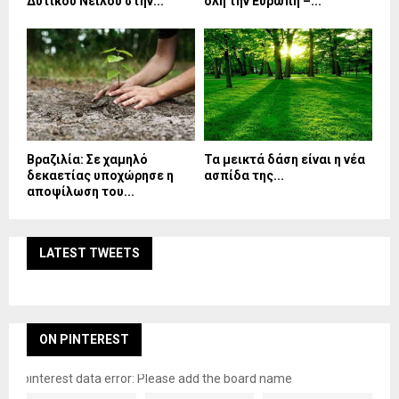
Δυτικού Νείλου στην...
όλη την Ευρώπη –...
Βραζιλία: Σε χαμηλό
Τα μεικτά δάση είναι η νέα
δεκαετίας υποχώρησε η
ασπίδα της...
αποψίλωση του...
LATEST TWEETS
ON PINTEREST
pinterest data error: Please add the board name