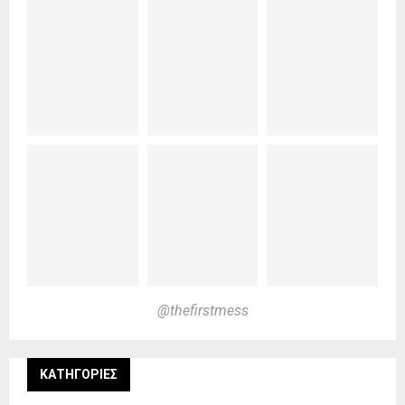
@thefirstmess
KΑΤΗΓΟΡΊΕΣ