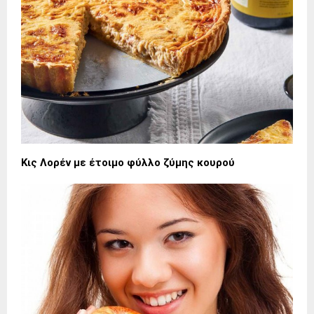
Κις Λορέν με έτοιμο φύλλο ζύμης κουρού