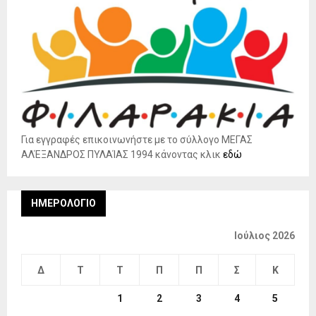
Για εγγραφές επικοινωνήστε με το σύλλογο ΜΕΓΑΣ
ΑΛΈΞΑΝΔΡΟΣ ΠΥΛΑΊΑΣ 1994 κάνοντας κλικ
εδώ
ΗΜΕΡΟΛΌΓΙΟ
Ιούλιος 2026
Δ
Τ
Τ
Π
Π
Σ
Κ
1
2
3
4
5