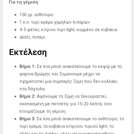
Για τη γέμιση
150 γρ. ανθότυρο
1 κ.σ. τυρί κρέμα χαμηλών λιπαρών
4-5 φέτες κίτρινο τυρί light, κομμένο σε κυβάκια
αλάτι, πιπέρι
Εκτέλεση
Βήμα 1:
Σε ένα μπολ ανακατεύουμε το κεφίρ με τη
φαρίνα βρώμης και ζυμώνουμε μέχρι να
σχηματιστεί μια συμπαγής ζύμη που δεν κολλάει
στα δάχτυλα.
Βήμα 2:
Αφήνουμε τη ζύμη να ξεκουραστεί,
σκεπασμένη με πετσέτα, για 15-20 λεπτά, όσο
ετοιμάζουμε τη γέμιση.
Βήμα 3:
Σε ένα μπολ ανακατεύουμε το ανθότυρο, το
τυρί κρέμα, τα κυβάκια κίτρινου τυριού light, το
αλάτι και το πιπέρι, μέχρι να ομογενοποιηθούν.