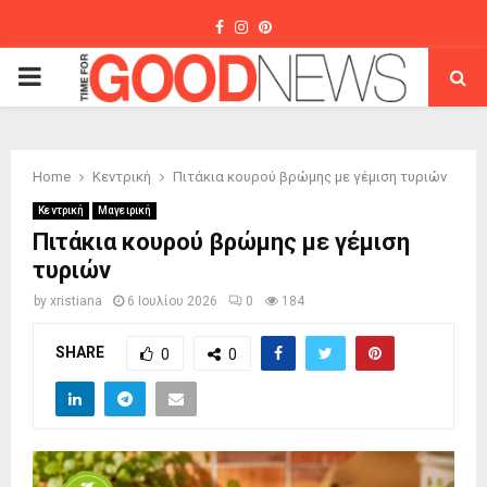
Facebook
Instagram
Pinterest
PRIMARY
MENU
Home
Κεντρική
Πιτάκια κουρού βρώμης με γέμιση τυριών
Κεντρική
Μαγειρική
Πιτάκια κουρού βρώμης με γέμιση
τυριών
by
xristiana
6 Ιουλίου 2026
0
184
SHARE
0
0