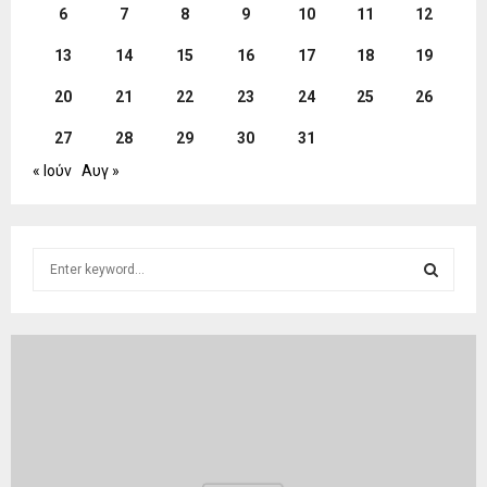
6
7
8
9
10
11
12
13
14
15
16
17
18
19
20
21
22
23
24
25
26
27
28
29
30
31
« Ιούν
Αυγ »
S
e
a
S
r
c
E
h
f
A
o
r
R
:
C