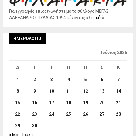
Για εγγραφές επικοινωνήστε με το σύλλογο ΜΕΓΑΣ
ΑΛΈΞΑΝΔΡΟΣ ΠΥΛΑΊΑΣ 1994 κάνοντας κλικ
εδώ
ΗΜΕΡΟΛΌΓΙΟ
Ιούνιος 2026
Δ
Τ
Τ
Π
Π
Σ
Κ
1
2
3
4
5
6
7
8
9
10
11
12
13
14
15
16
17
18
19
20
21
22
23
24
25
26
27
28
29
30
« Μάι
Ιούλ »