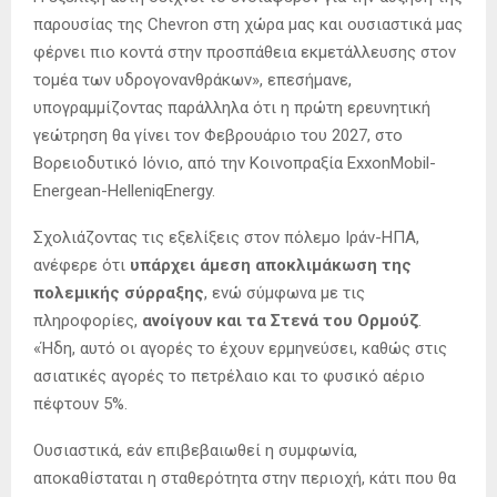
παρουσίας της Chevron στη χώρα μας και ουσιαστικά μας
φέρνει πιο κοντά στην προσπάθεια εκμετάλλευσης στον
τομέα των υδρογονανθράκων», επεσήμανε,
υπογραμμίζοντας παράλληλα ότι η πρώτη ερευνητική
γεώτρηση θα γίνει τον Φεβρουάριο του 2027, στο
Βορειοδυτικό Ιόνιο, από την Κοινοπραξία ExxonMobil-
Energean-HelleniqEnergy.
Σχολιάζοντας τις εξελίξεις στον πόλεμο Ιράν-ΗΠΑ,
ανέφερε ότι
υπάρχει άμεση αποκλιμάκωση της
πολεμικής σύρραξης
, ενώ σύμφωνα με τις
πληροφορίες,
ανοίγουν και τα Στενά του Ορμούζ
.
«Ήδη, αυτό οι αγορές το έχουν ερμηνεύσει, καθώς στις
ασιατικές αγορές το πετρέλαιο και το φυσικό αέριο
πέφτουν 5%.
Ουσιαστικά, εάν επιβεβαιωθεί η συμφωνία,
αποκαθίσταται η σταθερότητα στην περιοχή, κάτι που θα