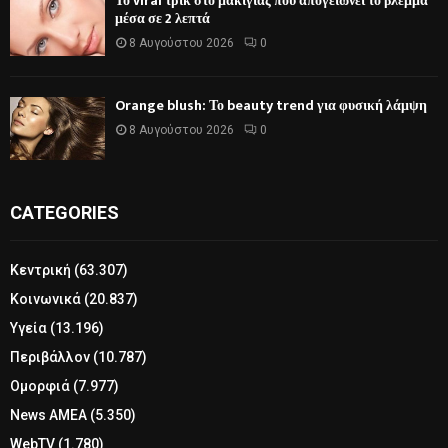
Το viral τρικ στο μακιγιάζ που απογειώνει το βλέμμα
μέσα σε 2 λεπτά
8 Αυγούστου 2026
0
Orange blush: Το beauty trend για φυσική λάμψη
8 Αυγούστου 2026
0
CATEGORIES
Κεντρική
(63.307)
Κοινωνικά
(20.837)
Υγεία
(13.196)
Περιβάλλον
(10.787)
Ομορφιά
(7.977)
News ΑΜΕΑ
(5.350)
WebTV
(1.780)