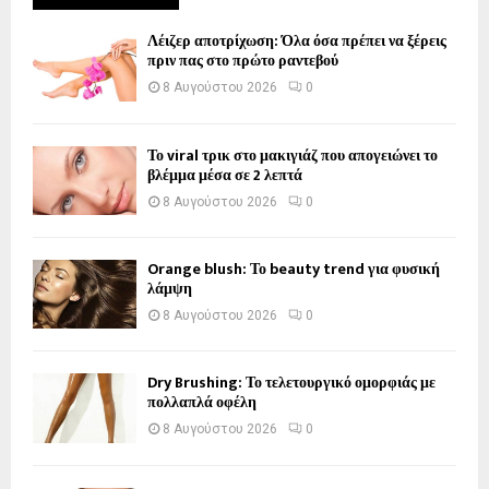
Λέιζερ αποτρίχωση: Όλα όσα πρέπει να ξέρεις
πριν πας στο πρώτο ραντεβού
8 Αυγούστου 2026
0
Το viral τρικ στο μακιγιάζ που απογειώνει το
βλέμμα μέσα σε 2 λεπτά
8 Αυγούστου 2026
0
Orange blush: Το beauty trend για φυσική
λάμψη
8 Αυγούστου 2026
0
Dry Brushing: Το τελετουργικό ομορφιάς με
πολλαπλά οφέλη
8 Αυγούστου 2026
0