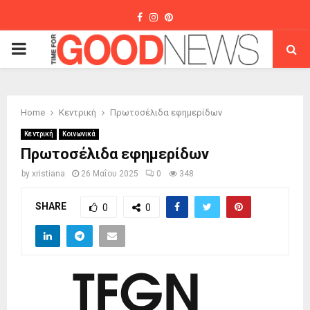
Facebook
Instagram
Pinterest
PRIMARY
MENU
Home
Κεντρική
Πρωτοσέλιδα εφημερίδων
Κεντρική
Κοινωνικά
Πρωτοσέλιδα εφημερίδων
by
xristiana
26 Μαΐου 2025
0
348
SHARE
0
0