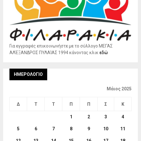
Για εγγραφές επικοινωνήστε με το σύλλογο ΜΕΓΑΣ
ΑΛΈΞΑΝΔΡΟΣ ΠΥΛΑΊΑΣ 1994 κάνοντας κλικ
εδώ
ΗΜΕΡΟΛΌΓΙΟ
Μάιος 2025
Δ
Τ
Τ
Π
Π
Σ
Κ
1
2
3
4
5
6
7
8
9
10
11
12
13
14
15
16
17
18