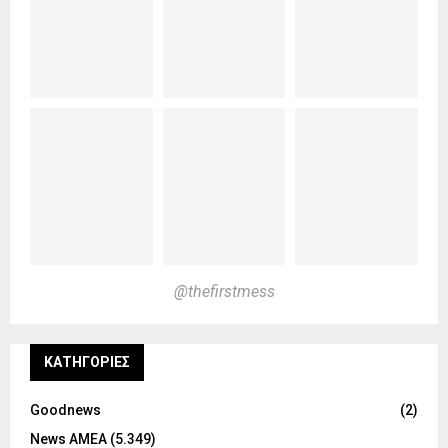
@thefirstmess
KΑΤΗΓΟΡΊΕΣ
Goodnews
(2)
News ΑΜΕΑ
(5.349)