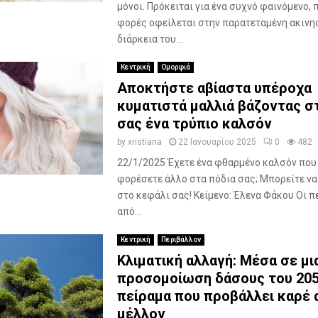
μόνοι. Πρόκειται για ένα συχνό φαινόμενο,
φορές οφείλεται στην παρατεταμένη ακινησ
διάρκεια του...
Κεντρική
Ομορφιά
Αποκτήστε αβίαστα υπέροχα
κυματιστά μαλλιά βάζοντας σ
σας ένα τρύπιο καλσόν
by
xristiana
22 Ιανουαρίου 2025
0
482
22/1/2025 Έχετε ένα φθαρμένο καλσόν που 
φορέσετε άλλο στα πόδια σας; Μπορείτε να
στο κεφάλι σας! Κείμενο: Έλενα Φάκου Οι 
από...
Κεντρική
Περιβάλλον
Κλιματική αλλαγή: Μέσα σε μι
προσομοίωση δάσους του 205
πείραμα που προβάλλει καρέ 
μέλλον