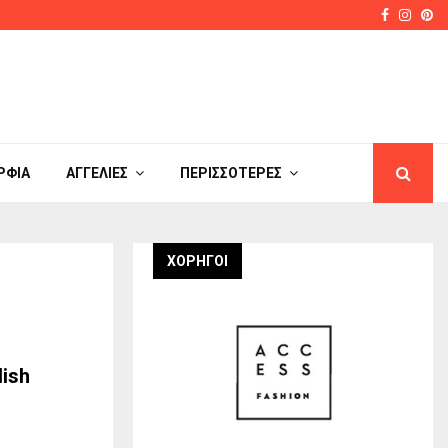
Faceboo
Insta
Pi
στο μακιγιάζ που απογειώνει…
Orange
ΡΦΙΆ
ΑΓΓΕΛΊΕΣ
ΠΕΡΙΣΣΌΤΕΡΕΣ
ΧΟΡΗΓΟΙ
lish