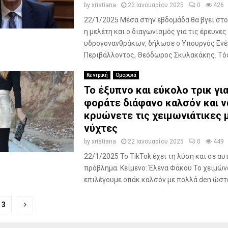
by
xristiana
22 Ιανουαρίου 2025
0
426
22/1/2025 Μέσα στην εβδομάδα θα βγει στο
η μελέτη και ο διαγωνισμός για τις έρευνες
υδρογονανθράκων, δήλωσε ο Υπουργός Ενέ
Περιβάλλοντος, Θεόδωρος Σκυλακάκης. Τόσο
Κεντρική
Ομορφιά
Το έξυπνο και εύκολο τρικ για
φοράτε διάφανο καλσόν και ν
κρυώνετε τις χειμωνιάτικες 
νύχτες
by
xristiana
22 Ιανουαρίου 2025
0
449
22/1/2025 Το TikTok έχει τη λύση και σε αυ
πρόβλημα. Κείμενο: Έλενα Φάκου To χειμώ
επιλέγουμε οπάκ καλσόν με πολλά den ώστε 
ποίηση
3
ν