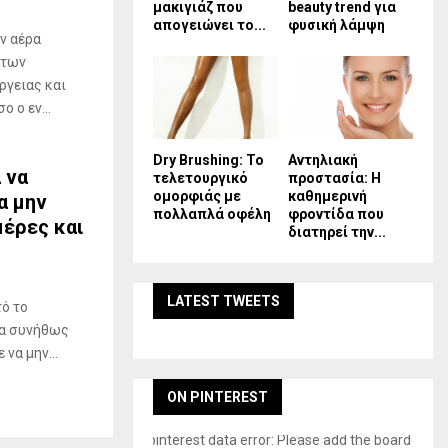
μακιγιάζ που
beauty trend για
απογειώνει το...
φυσική λάμψη
ν αέρα
 των
ργειας και
 ο εν...
Dry Brushing: Το
Αντηλιακή
 να
τελετουργικό
προστασία: Η
ομορφιάς με
καθημερινή
α μην
πολλαπλά οφέλη
φροντίδα που
μέρες και
διατηρεί την...
LATEST TWEETS
τό το
να συνήθως
να μην...
ON PINTEREST
pinterest data error: Please add the board