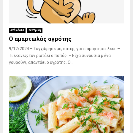
Ανέκδοτα
Κεντρική
Ο αμαρτωλός αγρότης
9/12/2024 – Συγχώρησε με, πάτερ, γιατί αμάρτησα, λέει. –
Τι έκανες; τον ρωτάει ο παπάς. – Είχα συνουσία μ ένα
γουρούνι, απαντάει ο αγρότης. Ο...