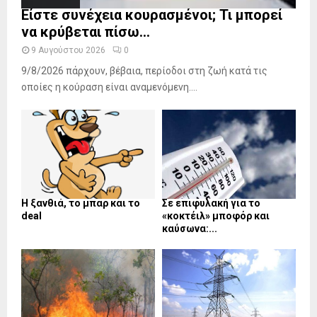
Είστε συνέχεια κουρασμένοι; Τι μπορεί
να κρύβεται πίσω...
9 Αυγούστου 2026
0
9/8/2026 πάρχουν, βέβαια, περίοδοι στη ζωή κατά τις
οποίες η κούραση είναι αναμενόμενη....
Η ξανθιά, το μπαρ και το
Σε επιφυλακή για το
deal
«κοκτέιλ» μποφόρ και
καύσωνα:...