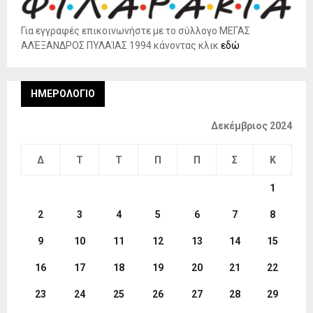
Για εγγραφές επικοινωνήστε με το σύλλογο ΜΕΓΑΣ
ΑΛΈΞΑΝΔΡΟΣ ΠΥΛΑΊΑΣ 1994 κάνοντας κλικ
εδώ
ΗΜΕΡΟΛΌΓΙΟ
Δεκέμβριος 2024
Δ
Τ
Τ
Π
Π
Σ
Κ
1
2
3
4
5
6
7
8
9
10
11
12
13
14
15
16
17
18
19
20
21
22
23
24
25
26
27
28
29