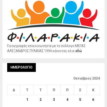
Για εγγραφές επικοινωνήστε με το σύλλογο ΜΕΓΑΣ
ΑΛΈΞΑΝΔΡΟΣ ΠΥΛΑΊΑΣ 1994 κάνοντας κλικ
εδώ
ΗΜΕΡΟΛΌΓΙΟ
Οκτώβριος 2024
Δ
Τ
Τ
Π
Π
Σ
Κ
1
2
3
4
5
6