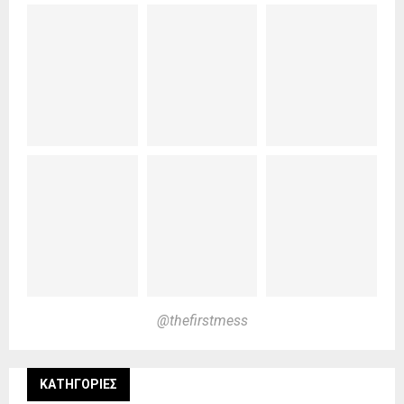
@thefirstmess
KΑΤΗΓΟΡΊΕΣ