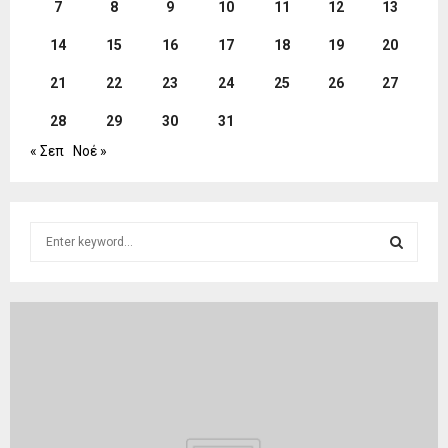
7
8
9
10
11
12
13
14
15
16
17
18
19
20
21
22
23
24
25
26
27
28
29
30
31
« Σεπ
Νοέ »
S
e
a
S
r
c
E
h
f
A
o
r
R
:
C