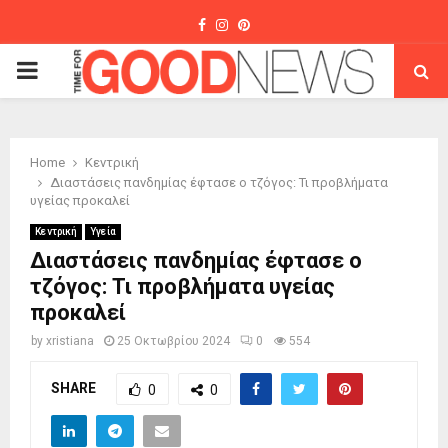
Facebook
Instagram
Pinterest
PRIMARY
MENU
Home
Κεντρική
Διαστάσεις πανδημίας έφτασε ο τζόγος: Τι προβλήματα
υγείας προκαλεί
Κεντρική
Υγεία
Διαστάσεις πανδημίας έφτασε ο
τζόγος: Τι προβλήματα υγείας
προκαλεί
by
xristiana
25 Οκτωβρίου 2024
0
554
SHARE
0
0