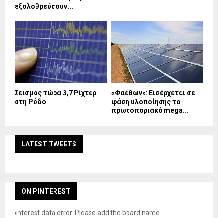
εξολοθρεύσουν...
Σεισμός τώρα 3,7 Ρίχτερ
«Φαέθων»: Εισέρχεται σε
στη Ρόδο
φάση υλοποίησης το
πρωτοποριακό mega...
LATEST TWEETS
ON PINTEREST
pinterest data error: Please add the board name