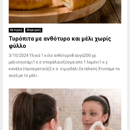
Κεντρική
Μαγειρική
Τυρόπιτα με ανθότυρο και μέλι χωρίς
φύλλο
3/10/2024 Υλικά 1 κιλό ανθότυρο8 αυγά200 γρ.
μέλισουσάμι1 κ.σ σπορέλαιοξύσμα από 1 λεμόνι1 κ.γ
κανέλα (προαιρετικά)2 κ.σ. σιμιγδάλι Εκτέλεση Χτυπάμε τα
αυγά με το μέλι...