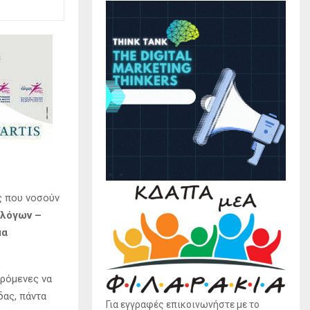
ες που νοσούν
ολόγων –
μα
ερόμενες να
δας, πάντα
Για εγγραφές επικοινωνήστε με το