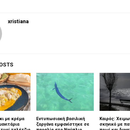
xristiana
POSTS
κι με κρέμα
Εντυπωσιακή βασιλική
Καιρός: Χειμω
μανιτάρια
ζαργάνα εμφανίστηκε σε
σκηνικό με πα
 τυρί ταλέτζιο
παραλία στο Ναύπλιο
πρωί και δυν