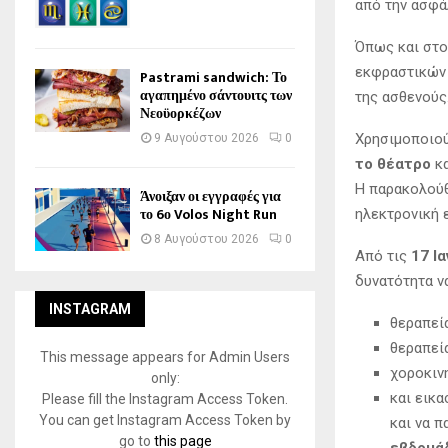
από την ασφά
Όπως και στο
εκφραστικών 
Pastrami sandwich: Το
αγαπημένο σάντουιτς των
της ασθενούς
Νεοϋορκέζων
Χρησιμοποιού
9 Αυγούστου 2026
0
το θέατρο
κ
Η παρακολούθ
Άνοιξαν οι εγγραφές για
το 6ο Volos Night Run
ηλεκτρονική 
8 Αυγούστου 2026
0
Από τις
17 Ι
δυνατότητα ν
INSTAGRAM
θεραπεία
θεραπεία
This message appears for Admin Users
χοροκιν
only:
και εικα
Please fill the Instagram Access Token.
You can get Instagram Access Token by
και να 
go to
this page
εβδομά