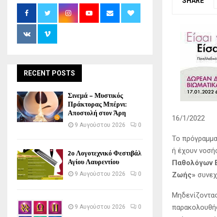
SHARE
RECENT POSTS
Σινεμά – Μυστικός
Πράκτορας Μπέρνι:
Αποστολή στον Άρη
16/1/2022
9 Αυγούστου 2026
0
Το πρόγραμμα 
ή έχουν νοσή
2ο Λογοτεχνικό Φεστιβάλ
Αγίου Λαυρεντίου
Παθολόγων Ε
Ζωής»
συνεχ
9 Αυγούστου 2026
0
Μηδενίζοντας
παρακολουθήσ
9 Αυγούστου 2026
0