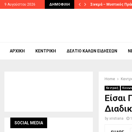
ας στις…
9 Αυγούστου 2026
ΔΗΜΟΦΙΛΉ
Σινεμά – Μυστικός Πρά
ΑΡΧΙΚΉ
ΚΕΝΤΡΙΚΉ
ΔΕΛΤΊΟ ΚΑΛΏΝ ΕΙΔΉΣΕΩΝ
N
Home
Κεντρ
Κεντρική
Κοινων
Είσαι 
Διαδι
by
xristiana
SOCIAL MEDIA