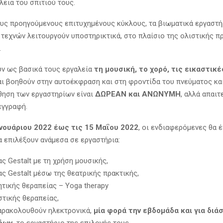
λεια του σπιτιού τους.
υς προηγούμενους επιτυχημένους κύκλους, τα βιωματικά εργαστή
τεχνών λειτουργούν υποστηρικτικά, στο πλαίσιο της ολιστικής π
.
ν ως βασικά τους εργαλεία
τη μουσική, το χορό, τις εικαστικέ
αι βοηθούν στην αυτοέκφραση και στη φροντίδα του πνεύματος και
ηση των εργαστηρίων είναι
ΔΩΡΕΑΝ και ΑΝΩΝΥΜΗ
, αλλά απαιτ
εγγραφή.
ανουάριου 2022 έως τις 15 Μαΐου 2022
, οι ενδιαφερόμενες θα 
α επιλέξουν ανάμεσα σε εργαστήρια:
ς Gestalt με τη χρήση μουσικής,
ς Gestalt μέσω της θεατρικής πρακτικής,
ητικής θεραπείας – Yoga therapy
στικής θεραπείας,
παρακολουθούν ηλεκτρονικά,
μία φορά την εβδομάδα και για διά
δων,
το εργαστήριο της επιλογής τους.