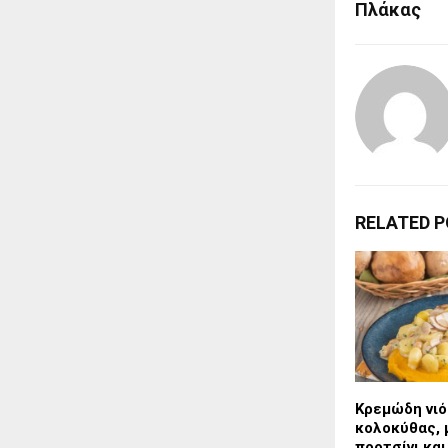
Πλάκας
RELATED 
Κρεμώδη νιό
κολοκύθας, 
πορτσίνι και