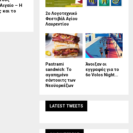
Αιγαίο – Η
 και το
2ο Λογοτεχνικό
Φεστιβάλ Αγίου
Λαυρεντίου
Pastrami
Άνοιξαν οι
sandwich: Το
εγγραφές για το
αγαπημένο
6ο Volos Night...
σάντουιτς των
Νεοϋορκέζων
LATEST TWEETS