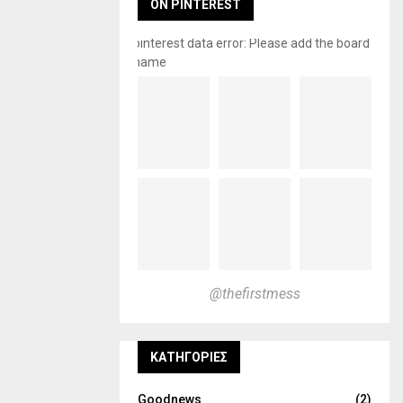
ON PINTEREST
pinterest data error: Please add the board
name
@thefirstmess
KΑΤΗΓΟΡΊΕΣ
Goodnews
(2)