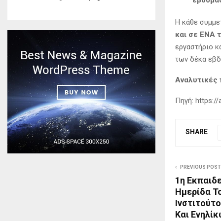
Η κάθε συμμε
και σε ΕΝΑ 
εργαστήριο κα
των δέκα εβ
Αναλυτικές 
Πηγή: https://
SHARE
PREVIOUS POST
1η Εκπαιδ
Ημερίδα Τ
Ινστιτούτο
Και Ενηλί