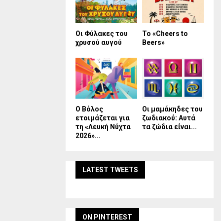
Οι Φύλακες του
Το «Cheers to
χρυσού αυγού
Beers»
Ο Βόλος
Οι μαμάκηδες του
ετοιμάζεται για
ζωδιακού: Αυτά
τη «Λευκή Νύχτα
τα ζώδια είναι...
2026»...
LATEST TWEETS
ON PINTEREST