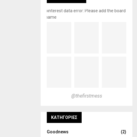
pinterest data error: Please add the board
name
@thefirstmess
KΑΤΗΓΟΡΊΕΣ
Goodnews
(2)