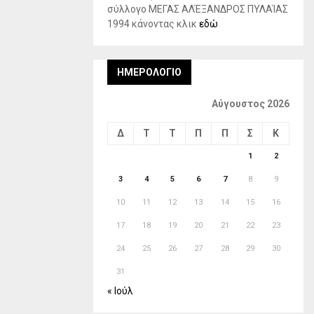
σύλλογο ΜΕΓΑΣ ΑΛΈΞΑΝΔΡΟΣ ΠΥΛΑΊΑΣ
1994 κάνοντας κλικ
εδώ
ΗΜΕΡΟΛΌΓΙΟ
Αύγουστος 2026
Δ
Τ
Τ
Π
Π
Σ
Κ
1
2
3
4
5
6
7
8
9
10
11
12
13
14
15
16
17
18
19
20
21
22
23
24
25
26
27
28
29
30
31
« Ιούλ