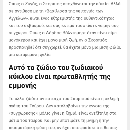
Όπως ο Ζυγός, ο Σκορπιός απεχθάνεται την αδικία. Αλλά
σε αντίθεση με τη «βασίλισσα της γειτονιάς των
Αγγέλων», είναι ένας εξτρεμιστής της αυθεντικότητας
και του σεβασμού, και σας εκτιμά τόσο ώστε να μην σας
συγχωρεί. Όπως ο Λόρδος Βόλντεμορτ όταν πίνει αίμα
μονόκερου και έχει μόνο μισή ζωή, αν ο Σκορπιός
προσποιηθεί ότι συγχωρεί, θα έχετε μόνο μια μισή φιλία,
μια καταραμένη φιλία.
Αυτό το ζώδιο του ζωδιακού
κύκλου είναι πρωταθλητής της
εμμονής
Το άλλο ζώδιο-αντίστοιχο του Σκορπιού είναι η σκληρή
αγάπη του Ταύρου. Δεν καταλαβαίνει την έννοια της
«συγχώρεσης»: μόλις γίνει η ζημιά, είναι ανεξίτηλη στα
μάτια του ταύρου. Και μην υποτιμάτε τη μνήμη ή την
πεισματάρικη φύση του, αν έχει αποφασίσει ότι θα σας