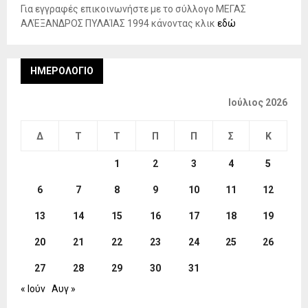
Για εγγραφές επικοινωνήστε με το σύλλογο ΜΕΓΑΣ
ΑΛΈΞΑΝΔΡΟΣ ΠΥΛΑΊΑΣ 1994 κάνοντας κλικ
εδώ
ΗΜΕΡΟΛΌΓΙΟ
Ιούλιος 2026
Δ
Τ
Τ
Π
Π
Σ
Κ
1
2
3
4
5
6
7
8
9
10
11
12
13
14
15
16
17
18
19
20
21
22
23
24
25
26
27
28
29
30
31
« Ιούν
Αυγ »