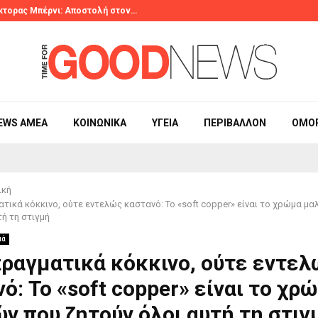
κτορας Μπέρνι: Αποστολή στον…
2ο Λογοτεχνικ
EWS ΑΜΕΑ
ΚΟΙΝΩΝΙΚΆ
ΥΓΕΊΑ
ΠΕΡΙΒΆΛΛΟΝ
ΟΜΟ
ική
τικά κόκκινο, ούτε εντελώς καστανό: Το «soft copper» είναι το χρώμα μα
τή τη στιγμή
ιά
ραγματικά κόκκινο, ούτε εντελ
ό: Το «soft copper» είναι το χρ
ν που ζητούν όλοι αυτή τη στιγ