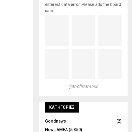
pinterest data error: Please add the board
name
@thefirstmess
KΑΤΗΓΟΡΊΕΣ
Goodnews
(2)
News ΑΜΕΑ
(5.350)