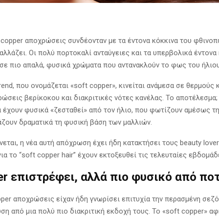
οι copper αποχρώσεις συνδέονταν με τα έντονα κόκκινα του φθινο
αλλάζει. Οι πολύ πορτοκαλί ανταύγειες και τα υπερβολικά έντονα 
 σε πιο απαλά, φυσικά χρώματα που αντανακλούν το φως του ήλιου
rend, που ονομάζεται «soft copper», κινείται ανάμεσα σε θερμούς
ρώσεις βερίκοκου και διακριτικές νότες κανέλας. Το αποτέλεσμα
να έχουν φυσικά «ζεσταθεί» από τον ήλιο, που φωτίζουν αμέσως τ
άζουν δραματικά τη φυσική βάση των μαλλιών.
εται, η νέα αυτή απόχρωση έχει ήδη κατακτήσει τους beauty lover
ια το “soft copper hair” έχουν εκτοξευθεί τις τελευταίες εβδομάδ
er επιστρέφει, αλλά πιο φυσικό από πο
pper αποχρώσεις είχαν ήδη γνωρίσει επιτυχία την περασμένη σεζόν
ση από μια πολύ πιο διακριτική εκδοχή τους. Το «soft copper» α