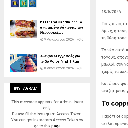
18/5/2026
Pastrami sandwich: Το
Για χρόνια, 
αγαπημένο σάντουιτς των
όμως, η τάση 
Νεοϋορκέζων
τη θέση τους
9 Αυγούστου 2026
0
Το νέο αυτό t
Άνοιξαν οι εγγραφές για
τόνους, αποχ
το 6ο Volos Night Run
μαλλιά, σαν 
8 Αυγούστου 2026
0
χωρίς να αλλ
Και όπως φαίν
INSTAGRAM
αναζητήσεις γ
Το copp
This message appears for Admin Users
only:
Please fill the Instagram Access Token.
Παρότι οι co
You can get Instagram Access Token by
αντλεί έμπνευ
go to
this page