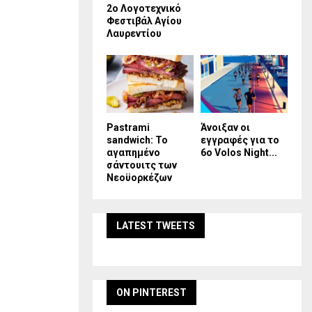
2ο Λογοτεχνικό
Φεστιβάλ Αγίου
Λαυρεντίου
Pastrami
Άνοιξαν οι
sandwich: Το
εγγραφές για το
αγαπημένο
6ο Volos Night...
σάντουιτς των
Νεοϋορκέζων
LATEST TWEETS
ON PINTEREST