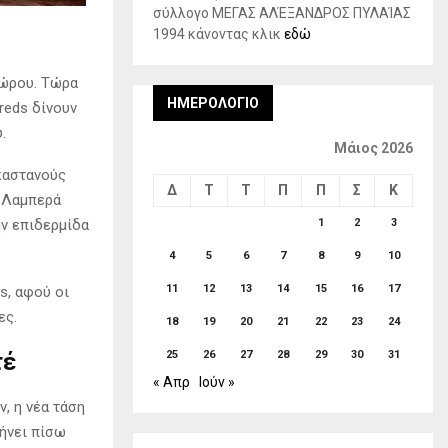
σύλλογο ΜΕΓΑΣ ΑΛΈΞΑΝΔΡΟΣ ΠΥΛΑΊΑΣ
1994 κάνοντας κλικ
εδώ
πώρου. Τώρα
ΗΜΕΡΟΛΌΓΙΟ
reds δίνουν
.
Μάιος 2026
 καστανούς
Δ
Τ
Τ
Π
Π
Σ
Κ
; Λαμπερά
ην επιδερμίδα
1
2
3
4
5
6
7
8
9
10
11
12
13
14
15
16
17
s, αφού οι
ες.
18
19
20
21
22
23
24
τέ
25
26
27
28
29
30
31
« Απρ
Ιούν »
, η νέα τάση
φήνει πίσω