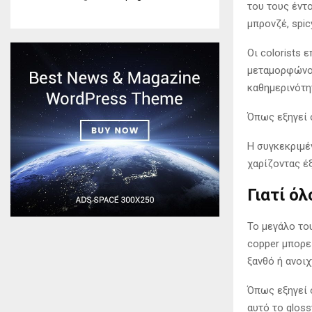
του τους έντ
μπρονζέ, spic
Οι colorists
μεταμορφώνου
καθημερινότη
Όπως εξηγεί ο
Η συγκεκριμέ
χαρίζοντας έ
Γιατί ό
Το μεγάλο του
copper μπορε
ξανθό ή ανοιχ
Όπως εξηγεί ο
αυτό το gloss