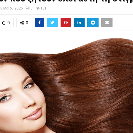
18 Μαΐου 2026
0
151
0
0