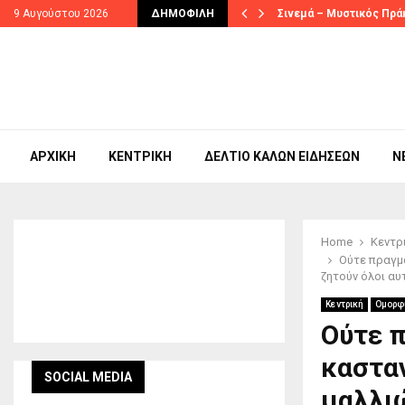
ας στις…
9 Αυγούστου 2026
ΔΗΜΟΦΙΛΉ
Σινεμά – Μυστικός Πρά
ΑΡΧΙΚΉ
ΚΕΝΤΡΙΚΉ
ΔΕΛΤΊΟ ΚΑΛΏΝ ΕΙΔΉΣΕΩΝ
N
Home
Κεντρ
Ούτε πραγμα
ζητούν όλοι αυ
Κεντρική
Ομορφ
Ούτε π
κασταν
SOCIAL MEDIA
μαλλιώ