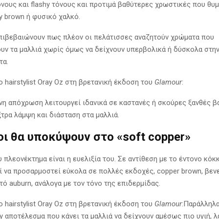
ονους και flashy τόνους και προτιμά βαθύτερες χρωστικές που θυ
y brown ή φυσικό χαλκό.
 επιβεβαιώνουν πως πλέον οι πελάτισσες αναζητούν χρώματα που
ν τα μαλλιά χωρίς όμως να δείχνουν υπερβολικά ή δύσκολα στη
τα.
 hairstylist Oray Oz στη βρετανική έκδοση του
Glamour
:
νη απόχρωση λειτουργεί ιδανικά σε καστανές ή σκούρες ξανθές β
ξτρα λάμψη και διάσταση στα μαλλιά.
λοι θα υποκύψουν στο «soft copper»
 πλεονέκτημα είναι η ευελιξία του. Σε αντίθεση με το έντονο κόκκ
ί να προσαρμοστεί εύκολα σε πολλές εκδοχές, copper brown, βεν
τό auburn, ανάλογα με τον τόνο της επιδερμίδας.
 hairstylist Oray Oz στη βρετανική έκδοση του
Glamour
:Παράλληλ
y αποτέλεσμα που κάνει τα μαλλιά να δείχνουν αμέσως πιο υγιή, λ