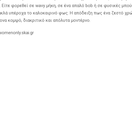
 Είτε φορεθεί σε wavy μήκη, σε ένα απαλό bob ή σε φυσικές μπού
ακλά υπέροχα το καλοκαιρινό φως. Η απόδειξη πως ένα ζεστό χρ
ονα κομψό, διακριτικό και απόλυτα μοντέρνο.
/womenonly.skai.gr