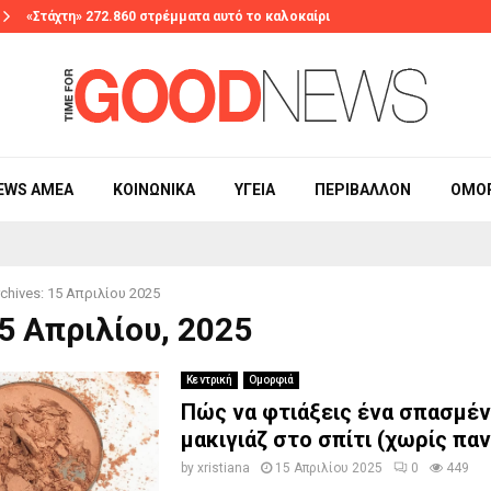
«Στάχτη» 272.860 στρέμματα αυτό το καλοκαίρι
EWS ΑΜΕΑ
ΚΟΙΝΩΝΙΚΆ
ΥΓΕΊΑ
ΠΕΡΙΒΆΛΛΟΝ
ΟΜΟ
chives: 15 Απριλίου 2025
15 Απριλίου, 2025
Κεντρική
Ομορφιά
Πώς να φτιάξεις ένα σπασμέν
μακιγιάζ στο σπίτι (χωρίς παν
by
xristiana
15 Απριλίου 2025
0
449