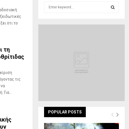
S
ραδοσιακή
e
a
οξειδωτικές
S
r
ξει ότι το
c
E
h
f
A
o
ι τη
r
R
ρθρίτιδας
:
C
είριση
H
έγοντας τις
 να
 Για...
POPULAR POSTS
ικής
υν