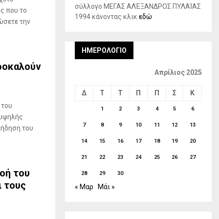
σύλλογο ΜΕΓΑΣ ΑΛΈΞΑΝΔΡΟΣ ΠΥΛΑΊΑΣ
ίς που το
1994 κάνοντας κλικ
εδώ
ώσετε την
ΗΜΕΡΟΛΌΓΙΟ
ροκαλούν
Απρίλιος 2025
Δ
Τ
Τ
Π
Π
Σ
Κ
 του
1
2
3
4
5
6
 υψηλής
7
8
9
10
11
12
13
πήδηση του
14
15
16
17
18
19
20
21
22
23
24
25
26
27
ροή του
28
29
30
ι τους
« Μαρ
Μάι »