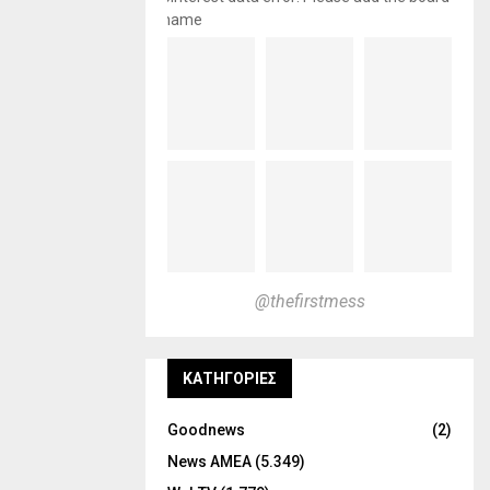
name
@thefirstmess
KΑΤΗΓΟΡΊΕΣ
Goodnews
(2)
News ΑΜΕΑ
(5.349)