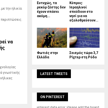
Ευτυχώς, τα
Κύπρος:
ρεκόρ ζέστης δεν
Ισραηλινοί
με την ηλικία.
έχουν σπάσει
σπεύδουν στο
η
ακόμη...
νησί για να
 περιπτώσεις.
εξολοθρεύσουν...
ρεί να
ής
Φωτιές στην
Σεισμός τώρα 3,7
Ελλάδα
Ρίχτερ στη Ρόδο
εχνολογίας
τά γνωστικής
LATEST TWEETS
ενήλικες
ON PINTEREST
pinterest data error: Please add the board