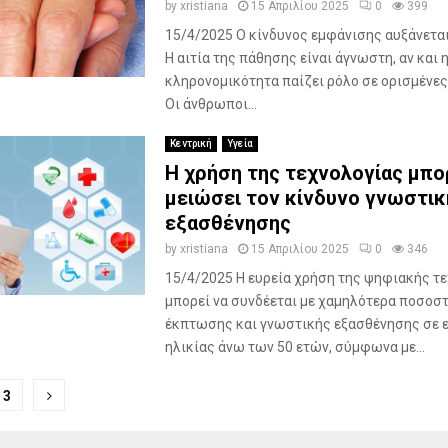
by
xristiana
15 Απριλίου 2025
0
399
15/4/2025 Ο κίνδυνος εμφάνισης αυξάνεται 
Η αιτία της πάθησης είναι άγνωστη, αν και 
κληρονομικότητα παίζει ρόλο σε ορισμένες
Οι άνθρωποι...
Κεντρική
Υγεία
Η χρήση της τεχνολογίας μπο
μειώσει τον κίνδυνο γνωστικ
εξασθένησης
by
xristiana
15 Απριλίου 2025
0
346
15/4/2025 Η ευρεία χρήση της ψηφιακής τ
μπορεί να συνδέεται με χαμηλότερα ποσοσ
έκπτωσης και γνωστικής εξασθένησης σε 
ηλικίας άνω των 50 ετών, σύμφωνα με...
ποίηση
3
ν