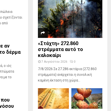
 απώλεια
υ σχετίζονται
ι από
«Στάχτη» 272.860
τε αν
στρέμματα αυτό το
το δέρμα
καλοκαίρι
7 Αυγούστου 2026
0
, ο ιός
7/8/2026 Σε 27.286 εκτάρια (272.860
υμπτώματα
στρέμματα) ανέρχεται η συνολική
α με το
καμένη έκταση στη χώρα...
 που
 νόσου