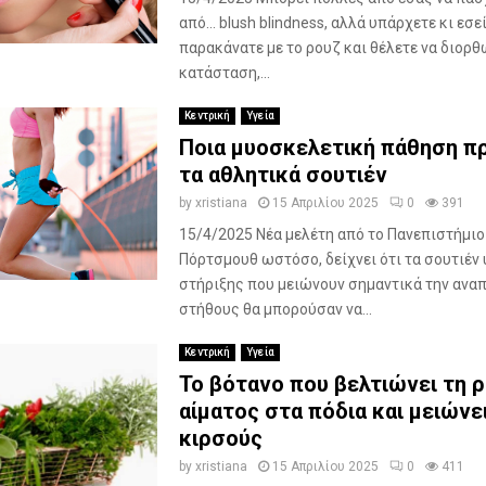
από… blush blindness, αλλά υπάρχετε κι εσε
παρακάνατε με το ρουζ και θέλετε να διορθ
κατάσταση,...
Κεντρική
Υγεία
Ποια μυοσκελετική πάθηση π
τα αθλητικά σουτιέν
by
xristiana
15 Απριλίου 2025
0
391
15/4/2025 Νέα μελέτη από το Πανεπιστήμιο
Πόρτσμουθ ωστόσο, δείχνει ότι τα σουτιέν
στήριξης που μειώνουν σημαντικά την ανα
στήθους θα μπορούσαν να...
Κεντρική
Υγεία
Το βότανο που βελτιώνει τη 
αίματος στα πόδια και μειώνε
κιρσούς
by
xristiana
15 Απριλίου 2025
0
411