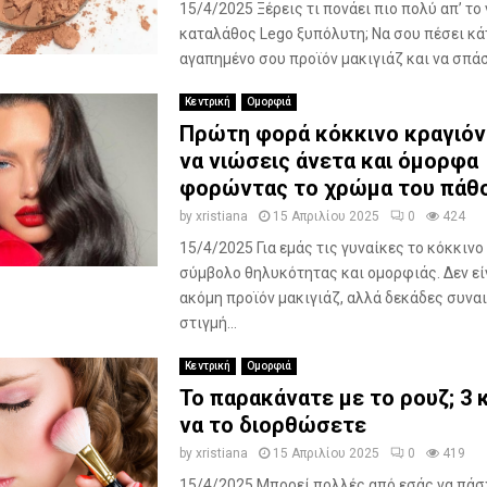
15/4/2025 Ξέρεις τι πονάει πιο πολύ απ’ το
καταλάθος Lego ξυπόλυτη; Να σου πέσει κά
αγαπημένο σου προϊόν μακιγιάζ και να σπάσε
Κεντρική
Ομορφιά
Πρώτη φορά κόκκινο κραγιόν:
να νιώσεις άνετα και όμορφα
φορώντας το χρώμα του πάθ
by
xristiana
15 Απριλίου 2025
0
424
15/4/2025 Για εμάς τις γυναίκες το κόκκινο
σύμβολο θηλυκότητας και ομορφιάς. Δεν εί
ακόμη προϊόν μακιγιάζ, αλλά δεκάδες συνα
στιγμή...
Κεντρική
Ομορφιά
Το παρακάνατε με το ρουζ; 3 
να το διορθώσετε
by
xristiana
15 Απριλίου 2025
0
419
15/4/2025 Μπορεί πολλές από εσάς να πάσ