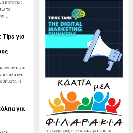
 να πατήσεις
τω το
ι....
 Tips για
ους
 κραγιόν είναι
ναι απλά ένα
ισθήματα. Η
κόλπα για
Για εγγραφές επικοινωνήστε με το
χετε