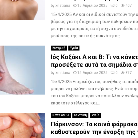
by
xristiana
15 Απριλίου 2025
0
407
15/4/2025 Αν και οι ειδικοί συνιστούν την
βάρους για τη διαχείριση των παθήσεων πο
με την παχυσαρκία, αυτή συχνά συνοδεύετα
μειώσεις της οστικής πυκνότητας...
Κεντρική
Υγεία
Ιός Κοξάκι Α και Β: Τι να κάνε
προσέξετε αυτά τα σημάδια σ
by
xristiana
15 Απριλίου 2025
0
377
15/4/2025 Επηρεάζοντας συνήθως τα παιδιά
μπορεί να μολύνει και ενήλικες. Ενώ τα σ
του ιού Κοξάκι μπορεί να ποικίλλουν ανάλογ
εκάστοτε στέλεχος και...
News ΑΜΕΑ
Κεντρική
Υγεία
Πάρκινσον: Τα κοινά φάρμακα
καθυστερούν την έναρξη της