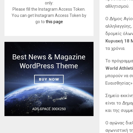
only:
αθλητισμού.
Please fill the Instagram Access Token.
You can get Instagram Access Token by
Ο Δήμος Αγίο
go to
this page
αλληλεγγύης, 
δρομείς όλων
Κυριακή 18 
τα χρόνια.
Το πρόγραμμα
World Athle
μπορούν να σ
Ευαισθησίας
Σημείο εκκίν
είναι το Δημα
και της συμμ
Ο αγώνας διε
αγωνιστική τ