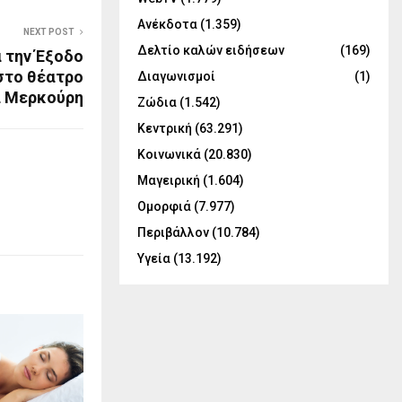
Ανέκδοτα
(1.359)
NEXT POST
Δελτίο καλών ειδήσεων
(169)
α την Έξοδο
στο θέατρο
Διαγωνισμοί
(1)
α Μερκούρη
Ζώδια
(1.542)
Κεντρική
(63.291)
Κοινωνικά
(20.830)
Μαγειρική
(1.604)
Ομορφιά
(7.977)
Περιβάλλον
(10.784)
Υγεία
(13.192)