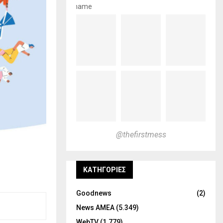
name
@thefirstmess
KΑΤΗΓΟΡΊΕΣ
Goodnews
(2)
News ΑΜΕΑ
(5.349)
WebTV
(1.779)