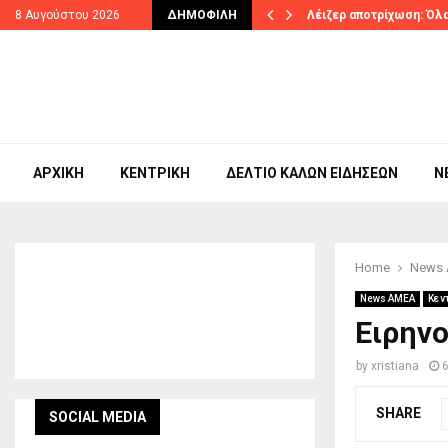
ηστερίνη έως…
8 Αυγούστου 2026
ΔΗΜΟΦΙΛΉ
Λέιζερ αποτρίχωση: Όλα
ΑΡΧΙΚΉ
ΚΕΝΤΡΙΚΉ
ΔΕΛΤΊΟ ΚΑΛΏΝ ΕΙΔΉΣΕΩΝ
N
Home
News
News ΑΜΕΑ
Κεν
Ειρην
by
xristiana
SHARE
SOCIAL MEDIA