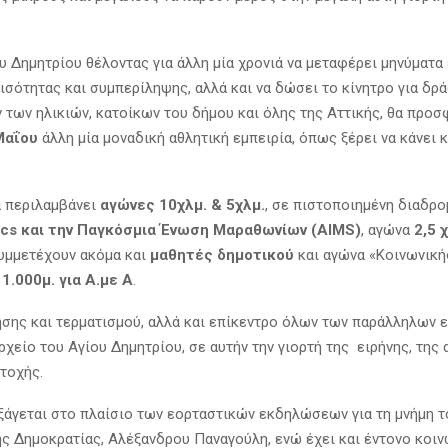
υ Δημητρίου θέλοντας για άλλη μία χρονιά να μεταφέρει μηνύματα 
ισότητας και συμπερίληψης, αλλά και να δώσει το κίνητρο για δρ
 των ηλικιών, κατοίκων του δήμου και όλης της Αττικής, θα προσ
Μαΐου
άλλη μία μοναδική αθλητική εμπειρία, όπως ξέρει να κάνει 
 περιλαμβάνει
αγώνες 10χλμ. & 5χλμ.
, σε πιστοποιημένη διαδρο
tics και την Παγκόσμια Ένωση Μαραθωνίων (AIMS)
, αγώνα
2,5 
υμμετέχουν ακόμα και
μαθητές δημοτικού
και αγώνα «Κοινωνική
»
1.000μ. για Α.με Α
.
ησης και τερματισμού, αλλά και επίκεντρο όλων των παράλληλων
ρχείο του Αγίου Δημητρίου, σε αυτήν την γιορτή της ειρήνης, της
ετοχής.
ξάγεται στο πλαίσιο των εορταστικών εκδηλώσεων για τη μνήμη τ
ης Δημοκρατίας, Αλέξανδρου Παναγούλη, ενώ έχει και έντονο κοι