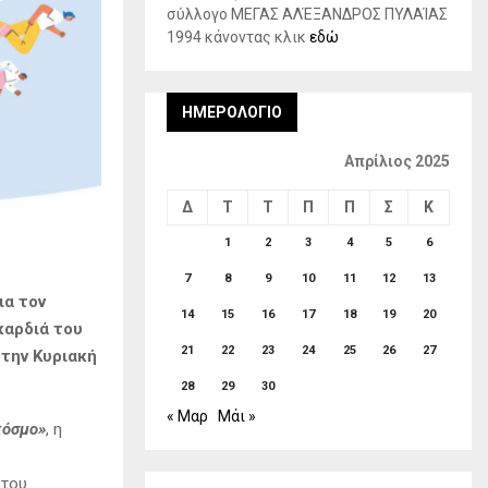
σύλλογο ΜΕΓΑΣ ΑΛΈΞΑΝΔΡΟΣ ΠΥΛΑΊΑΣ
1994 κάνοντας κλικ
εδώ
ΗΜΕΡΟΛΌΓΙΟ
Απρίλιος 2025
Δ
Τ
Τ
Π
Π
Σ
Κ
1
2
3
4
5
6
7
8
9
10
11
12
13
ια τον
14
15
16
17
18
19
20
καρδιά του
21
22
23
24
25
26
27
 την Κυριακή
28
29
30
« Μαρ
Μάι »
κόσμο»
, η
 του