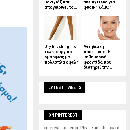
μακιγιάζ που
beauty trend για
απογειώνει το...
φυσική λάμψη
Dry Brushing: Το
Αντηλιακή
τελετουργικό
προστασία: Η
ομορφιάς με
καθημερινή
πολλαπλά οφέλη
φροντίδα που
διατηρεί την...
LATEST TWEETS
ON PINTEREST
pinterest data error: Please add the board