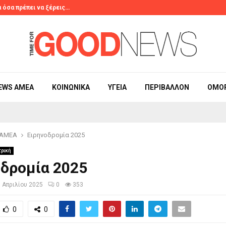
 όσα πρέπει να ξέρεις…
Το viral τρικ 
EWS ΑΜΕΑ
ΚΟΙΝΩΝΙΚΆ
ΥΓΕΊΑ
ΠΕΡΙΒΆΛΛΟΝ
ΟΜΟ
 ΑΜΕΑ
Ειρηνοδρομία 2025
τρική
οδρομία 2025
6 Απριλίου 2025
0
353
0
0