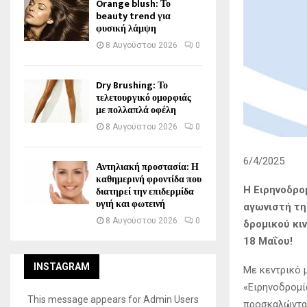
Orange blush: Το
beauty trend για
φυσική λάμψη
8 Αυγούστου 2026
0
Dry Brushing: Το
τελετουργικό ομορφιάς
με πολλαπλά οφέλη
8 Αυγούστου 2026
0
6/4/2025
Αντηλιακή προστασία: Η
καθημερινή φροντίδα που
Η Ειρηνοδρο
διατηρεί την επιδερμίδα
υγιή και φωτεινή
αγωνιστή τη
8 Αυγούστου 2026
0
δρομικού κι
18 Μαΐου!
INSTAGRAM
Με κεντρικό 
«Ειρηνοδρομί
This message appears for Admin Users
προσκαλώντας