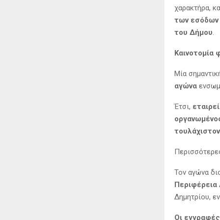
χαρακτήρα, κ
των εσόδων 
του Δήμου
.
Καινοτομία 
Μία σημαντικ
αγώνα
ενσωμα
Έτσι,
εταιρεί
οργανωμένος
τουλάχιστον
Περισσότερες
Τον αγώνα δι
Περιφέρεια 
Δημητρίου, ε
Οι εγγραφές