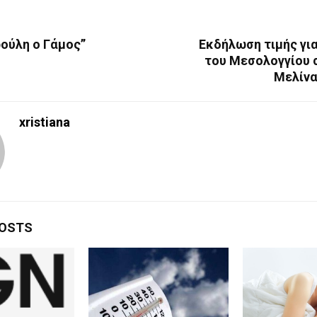
ρούλη ο Γάμος”
Εκδήλωση τιμής γι
του Μεσολογγίου 
Μελίν
xristiana
POSTS