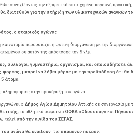
αθώς συνεχίζοντας την εξαιρετικά επιτυχημένη περσυνή πρακτική,
θα διατεθούν για την στήριξη των υλικοτεχνικών αναγκών τ
φέτος, ο εταιρικός αγώνας
ή καινοτομία παρουσιάζει η φετινή διοργάνωση με την διοργάνωσ
τωμένου σε αυτόν της απόστασης την 5 χλμ.
ες, σύλλογοι, γυμναστήρια, οργανισμοί, και οποιοσδήποτε ά
 φορέας, μπορεί να λάβει μέρος με την προϋπόθεση ότι θα 
 5 άτομα.
 πληροφορίες στην προκήρυξη του αγώνα.
οργανώνει ο
Δήμος Αγίου Δημητρίου
Αττικής σε συνεργασία με 
Αττικής,
τα αθλητικά σωματεία
ΟΦΚΑ
«Οδυσσέας»
και
Πήγασο
νώ τελεί
υπό την αιγίδα του ΣΕΓΑΣ
.
 του αγώνα θα ανοίξουν τις επόμενες ημέρες.