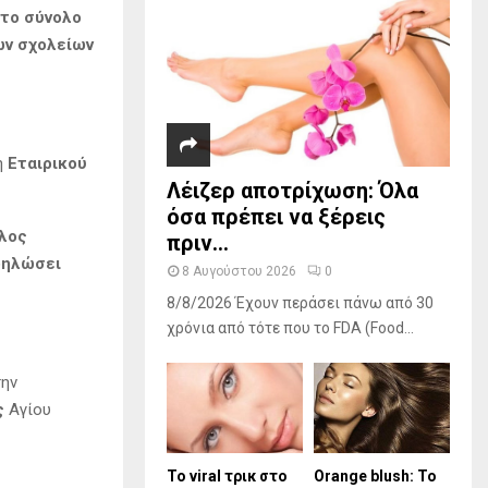
το σύνολο
ων σχολείων
η
Εταιρικού
Λέιζερ αποτρίχωση: Όλα
όσα πρέπει να ξέρεις
λλος
πριν...
δηλώσει
8 Αυγούστου 2026
0
8/8/2026 Έχουν περάσει πάνω από 30
χρόνια από τότε που το FDA (Food...
την
ς
Αγίου
Το viral τρικ στο
Orange blush: Το