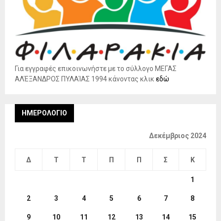
Για εγγραφές επικοινωνήστε με το σύλλογο ΜΕΓΑΣ
ΑΛΈΞΑΝΔΡΟΣ ΠΥΛΑΊΑΣ 1994 κάνοντας κλικ
εδώ
ΗΜΕΡΟΛΌΓΙΟ
Δεκέμβριος 2024
Δ
Τ
Τ
Π
Π
Σ
Κ
1
2
3
4
5
6
7
8
9
10
11
12
13
14
15