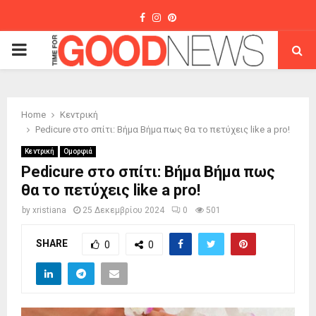
Facebook
Instagram
Pinterest
PRIMARY
MENU
Home
Κεντρική
Pedicure στο σπίτι: Bήμα Βήμα πως θα το πετύχεις like a pro!
Κεντρική
Ομορφιά
Pedicure στο σπίτι: Bήμα Βήμα πως
θα το πετύχεις like a pro!
by
xristiana
25 Δεκεμβρίου 2024
0
501
SHARE
0
0