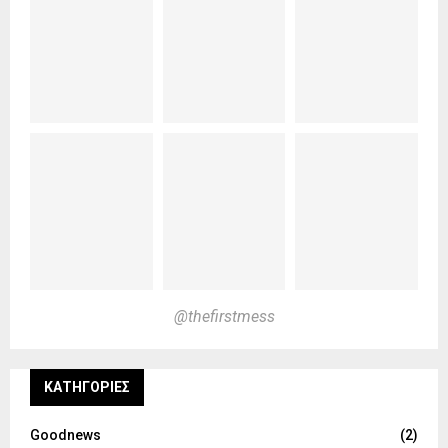
@thefirstmess
KΑΤΗΓΟΡΊΕΣ
Goodnews
(2)