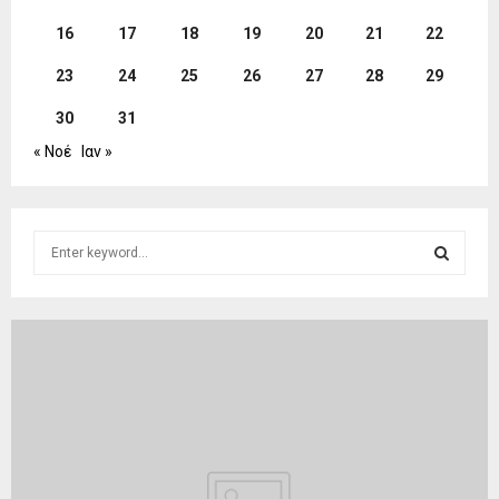
16
17
18
19
20
21
22
23
24
25
26
27
28
29
30
31
« Νοέ
Ιαν »
S
e
a
S
r
c
E
h
f
A
o
r
R
:
C