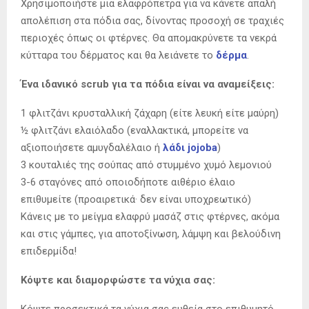
Χρησιμοποιήστε μια ελαφρόπετρα για να κάνετε απαλή
απολέπιση στα πόδια σας, δίνοντας προσοχή σε τραχιές
περιοχές όπως οι φτέρνες. Θα απομακρύνετε τα νεκρά
κύτταρα του δέρματος και θα λειάνετε το
δέρμα
.
Ένα ιδανικό scrub για τα πόδια είναι να αναμείξεις:
1 φλιτζάνι κρυσταλλική ζάχαρη (είτε λευκή είτε μαύρη)
½ φλιτζάνι ελαιόλαδο (εναλλακτικά, μπορείτε να
αξιοποιήσετε αμυγδαλέλαιο ή
λάδι jojoba
)
3 κουταλιές της σούπας από στυμμένο χυμό λεμονιού
3-6 σταγόνες από οποιοδήποτε αιθέριο έλαιο
επιθυμείτε (προαιρετικά· δεν είναι υποχρεωτικό)
Κάνεις με το μείγμα ελαφρύ μασάζ στις φτέρνες, ακόμα
και στις γάμπες, για αποτοξίνωση, λάμψη και βελούδινη
επιδερμίδα!
Κόψτε και διαμορφώστε τα νύχια σας:
Κόψτε προσεκτικά τα νύχια σας ευθεία στο επιθυμητό