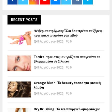
RECENT POSTS
Λέιζερ αποτρίχωση: Όλα όσα πρέπει να ξέρεις
πριν πας στο πρώτο ραντεβού
8 Αυγούστου 2026
0
Το viral τρικ στο μακιγιάζ που απογειώνει το
βλέμμα μέσα σε 2 λεπτά
8 Αυγούστου 2026
0
Orange blush: Το beauty trend για φυσική
λάμψη
8 Αυγούστου 2026
0
Dry Brushing: Το τελετουργικό ομορφιάς με