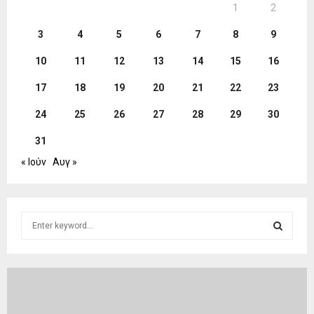
1
2
3
4
5
6
7
8
9
10
11
12
13
14
15
16
17
18
19
20
21
22
23
24
25
26
27
28
29
30
31
« Ιούν
Αυγ »
S
e
a
S
r
c
E
h
f
A