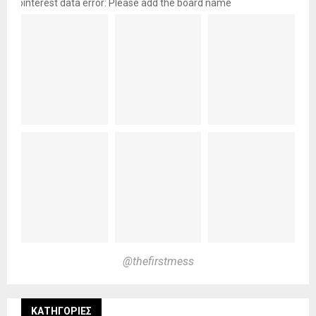
pinterest data error: Please add the board name
@thefirstmess
KΑΤΗΓΟΡΊΕΣ