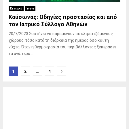
Κεντρική
Υγεία
Καύσωνας: Οδηγίες προστασίας και από
τον Ιατρικό Σύλλογο Αθηνών
20/7/2023 Συστήνει να παραμένουν σε κλιματιζόμενους
χώρους, τόσο κατά τη διάρκεια της ημέρας όσο και τη
νύχτα. Όταν η θερμοκρασία του περιβάλλοντος ξεπεράσει
τα ανώτερα...
Σελιδοποίηση
1
2
…
4
άρθρων