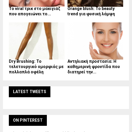
Το viral τρικ στο μακιγιάζ
Orange blush: Το beauty
που απογειώνει το...
trend για φυσική λάμψη
Dry Brushing: Το
Αντηλιακή προστασία: Η
τελετουργικό ομορφιάς με
καθημερινή φροντίδα που
πολλαπλά οφέλη
διατηρεί την...
LATEST TWEETS
ON PINTEREST