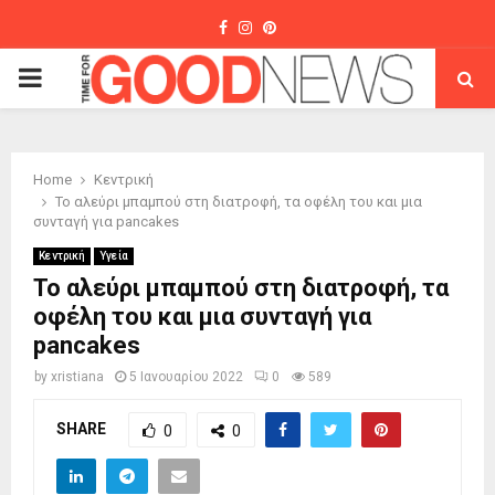
Facebook
Instagram
Pinterest
PRIMARY
MENU
Home
Κεντρική
Το αλεύρι μπαμπού στη διατροφή, τα οφέλη του και μια
συνταγή για pancakes
Κεντρική
Υγεία
Το αλεύρι μπαμπού στη διατροφή, τα
οφέλη του και μια συνταγή για
pancakes
by
xristiana
5 Ιανουαρίου 2022
0
589
SHARE
0
0