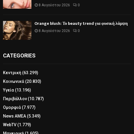
8 Αυγούστου 2026
0
Orange blush: Το beauty trend για φυσική λάμψη
8 Αυγούστου 2026
0
CATEGORIES
Κεντρική
(63.299)
Κοινωνικά
(20.830)
Υγεία
(13.196)
Περιβάλλον
(10.787)
Ομορφιά
(7.977)
News ΑΜΕΑ
(5.349)
WebTV
(1.779)
Μαγειρική
(1.605)