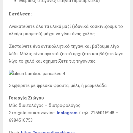
Μερικές σταγόνες στεβια (προαιρετικά)
Εκτέλεση:
Ανακατεύετε όλα τα υλικά μαζί (ιδανικά κοσκινιζούμε το
αλεύρι μπαμπού) μέχρι να γίνει ένας χυλός.
Ζεσταίνετε ένα αντικολλητικό τηγάνι και βάζουμε λίγο
λάδι. Μόλις είναι αρκετά ζεστό αρχίζετε και βάζετε λίγο
λίγο το χυλό και σχηματίζετε τις τηγανιτές.
Σερβίρετε με φρέσκα φρούτα, μέλι, ή μαρμελάδα.
Γεωργία Ζιώγου
MSc διαιτολόγος – διατροφολόγος
Στοιχεία επικοινωνίας:
Instagram
/ τηλ: 2155015948 –
6984510753
Πηγή:
https://www.mothersblog.gr