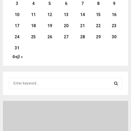
3
4
5
6
7
8
9
10
11
12
13
14
15
16
17
18
19
20
21
22
23
24
25
26
27
28
29
30
31
Φεβ »
S
e
a
S
r
c
E
h
f
A
o
r
R