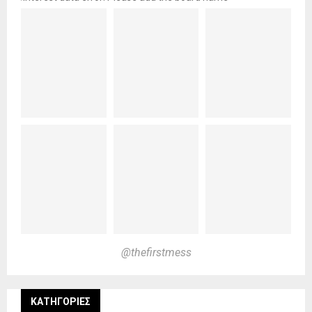
@thefirstmess
KΑΤΗΓΟΡΊΕΣ