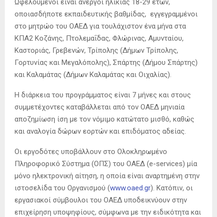
Ωφελούμενοι είναι άνεργοι ηλικίας 18-29 ετών,
οποιασδήποτε εκπαιδευτικής βαθμίδας, εγγεγραμμένοι
στο μητρώο του ΟΑΕΔ για τουλάχιστον ένα μήνα στα
ΚΠΑ2 Κοζάνης, Πτολεμαΐδας, Φλώρινας, Αμυνταίου,
Καστοριάς, Γρεβενών, Τρίπολης (Δήμων Τρίπολης,
Γορτυνίας και Μεγαλόπολης), Σπάρτης (Δήμου Σπάρτης)
και Καλαμάτας (Δήμων Καλαμάτας και Οιχαλίας).
Η διάρκεια του προγράμματος είναι 7 μήνες και στους
συμμετέχοντες καταβάλλεται από τον ΟΑΕΔ μηνιαία
αποζημίωση ίση με τον νόμιμο κατώτατο μισθό, καθώς
και αναλογία δώρων εορτών και επιδόματος αδείας.
Οι εργοδότες υποβάλλουν στο Ολοκληρωμένο
Πληροφορικό Σύστημα (ΟΠΣ) του ΟΑΕΔ (e-services) μία
μόνο ηλεκτρονική αίτηση, η οποία είναι αναρτημένη στην
ιστοσελίδα του Οργανισμού (
www.oaed.gr
). Κατόπιν, οι
εργασιακοί σύμβουλοι του ΟΑΕΔ υποδεικνύουν στην
επιχείρηση υποψηφίους, σύμφωνα με την ειδικότητα και