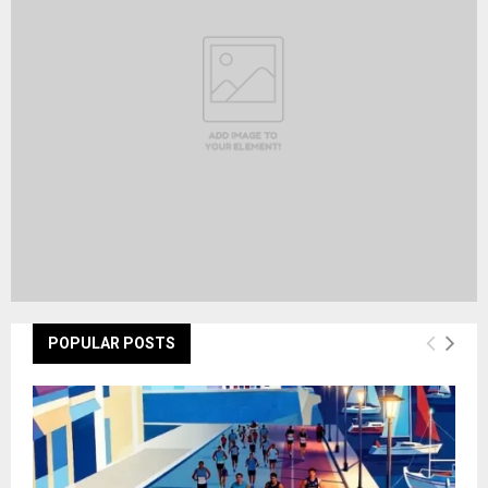
:
C
H
POPULAR POSTS