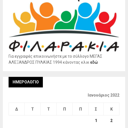
Για εγγραφές επικοινωνήστε με το σύλλογο ΜΕΓΑΣ
ΑΛΈΞΑΝΔΡΟΣ ΠΥΛΑΊΑΣ 1994 κάνοντας κλικ
εδώ
ΗΜΕΡΟΛΌΓΙΟ
Ιανουάριος 2022
Δ
Τ
Τ
Π
Π
Σ
Κ
1
2