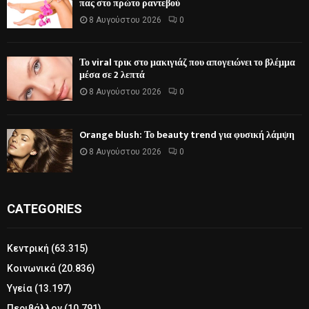
πας στο πρώτο ραντεβού
8 Αυγούστου 2026
0
Το viral τρικ στο μακιγιάζ που απογειώνει το βλέμμα
μέσα σε 2 λεπτά
8 Αυγούστου 2026
0
Orange blush: Το beauty trend για φυσική λάμψη
8 Αυγούστου 2026
0
CATEGORIES
Κεντρική
(63.315)
Κοινωνικά
(20.836)
Υγεία
(13.197)
Περιβάλλον
(10.791)