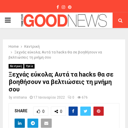
Facebook
Instagram
Pinterest
PRIMARY
MENU
Home
Κεντρική
Ξεχνάς εύκολα; Αυτά τα hacks θα σε βοηθήσουν να
βελτιώσεις τη μνήμη σου
Κεντρική
Υγεία
Ξεχνάς εύκολα; Αυτά τα hacks θα σε
βοηθήσουν να βελτιώσεις τη μνήμη
σου
by
xristiana
17 Ιανουαρίου 2022
0
676
SHARE
0
0