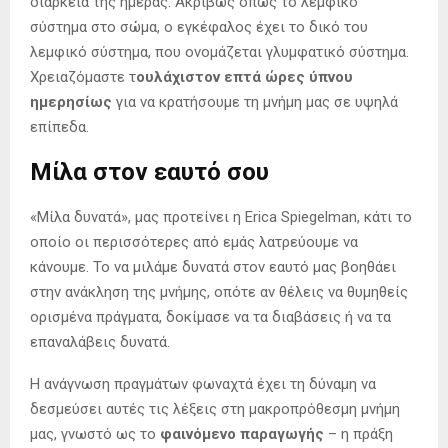
διάρκεια της ημέρας. Ακριβώς όπως το λεμφικό
σύστημα στο σώμα, ο εγκέφαλος έχει το δικό του
λεμφικό σύστημα, που ονομάζεται γλυμφατικό σύστημα.
Χρειαζόμαστε τ
ουλάχιστον επτά ώρες ύπνου
ημερησίως
για να κρατήσουμε τη μνήμη μας σε υψηλά
επίπεδα.
Μίλα στον εαυτό σου
«Μίλα δυνατά», μας προτείνει η Erica Spiegelman, κάτι το
οποίο οι περισσότερες από εμάς λατρεύουμε να
κάνουμε. Το να μιλάμε δυνατά στον εαυτό μας βοηθάει
στην ανάκληση της μνήμης, οπότε αν θέλεις να θυμηθείς
ορισμένα πράγματα, δοκίμασε να τα διαβάσεις ή να τα
επαναλάβεις δυνατά.
Η ανάγνωση πραγμάτων φωναχτά έχει τη δύναμη να
δεσμεύσει αυτές τις λέξεις στη μακροπρόθεσμη μνήμη
μας, γνωστό ως το
φαινόμενο παραγωγής
– η πράξη