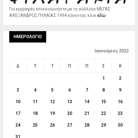
Για εγγραφές επικοινωνήστε με το σύλλογο ΜΕΓΑΣ
ΑΛΈΞΑΝΔΡΟΣ ΠΥΛΑΊΑΣ 1994 κάνοντας κλικ
εδώ
ΗΜΕΡΟΛΌΓΙΟ
Ιανουάριος 2022
Δ
Τ
Τ
Π
Π
Σ
Κ
1
2
3
4
5
6
7
8
9
10
11
12
13
14
15
16
17
18
19
20
21
22
23
24
25
26
27
28
29
30
31