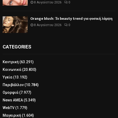
8 Αυγούστου 2026
0
Orange blush: Το beauty trend για φυσική λάμψη
8 Αυγούστου 2026
0
CATEGORIES
Κεντρική
(63.291)
Κοινωνικά
(20.830)
Υγεία
(13.192)
Περιβάλλον
(10.784)
Ομορφιά
(7.977)
News ΑΜΕΑ
(5.349)
WebTV
(1.779)
Μαγειρική
(1.604)