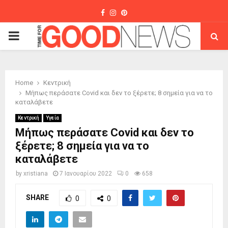
Facebook
Instagram
Pinterest
PRIMARY
MENU
Home
Κεντρική
Μήπως περάσατε Covid και δεν το ξέρετε; 8 σημεία για να το
καταλάβετε
Κεντρική
Υγεία
Μήπως περάσατε Covid και δεν το
ξέρετε; 8 σημεία για να το
καταλάβετε
by
xristiana
7 Ιανουαρίου 2022
0
658
SHARE
0
0