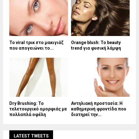
Το viral τρικ στο μακιγιάζ
Orange blush: Το beauty
που απογειώνει το...
trend για φυσική λάμψη
Dry Brushing: Το
Αντηλιακή προστασία: Η
τελετουργικό ομορφιάς με
καθημερινή φροντίδα που
πολλαπλά οφέλη
διατηρεί την...
LATEST TWEETS