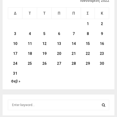
Ιανουάριος 2022
Δ
Τ
Τ
Π
Π
Σ
Κ
1
2
3
4
5
6
7
8
9
10
11
12
13
14
15
16
17
18
19
20
21
22
23
24
25
26
27
28
29
30
31
Φεβ »
S
e
a
S