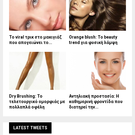
Το viral τρικ στο μακιγιάζ
Orange blush: Το beauty
που απογειώνει το...
trend για φυσική λάμψη
Dry Brushing: Το
Αντηλιακή προστασία: Η
τελετουργικό ομορφιάς με
καθημερινή φροντίδα που
πολλαπλά οφέλη
διατηρεί την...
LATEST TWEETS