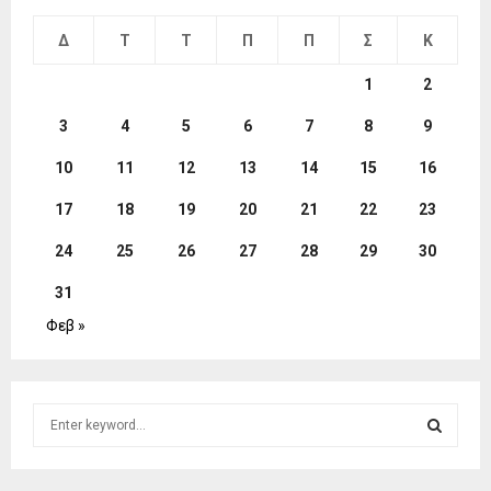
Δ
Τ
Τ
Π
Π
Σ
Κ
1
2
3
4
5
6
7
8
9
10
11
12
13
14
15
16
17
18
19
20
21
22
23
24
25
26
27
28
29
30
31
Φεβ »
S
e
a
S
r