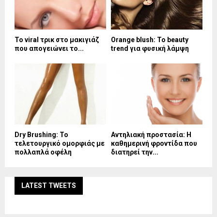
Το viral τρικ στο μακιγιάζ
Orange blush: Το beauty
που απογειώνει το...
trend για φυσική λάμψη
Dry Brushing: Το
Αντηλιακή προστασία: Η
τελετουργικό ομορφιάς με
καθημερινή φροντίδα που
πολλαπλά οφέλη
διατηρεί την...
LATEST TWEETS