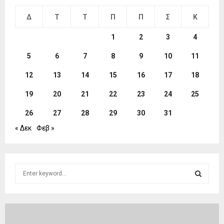
Δ
Τ
Τ
Π
Π
Σ
Κ
1
2
3
4
5
6
7
8
9
10
11
12
13
14
15
16
17
18
19
20
21
22
23
24
25
26
27
28
29
30
31
« Δεκ
Φεβ »
S
e
a
S
r
c
E
h