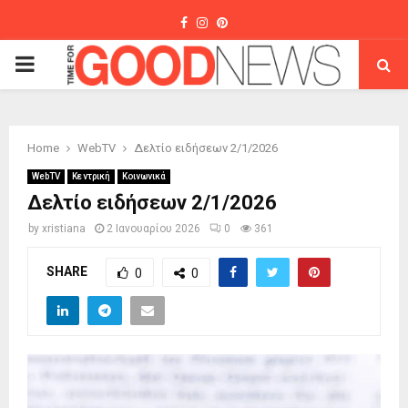
Facebook
Instagram
Pinterest
PRIMARY
MENU
Home
WebTV
Δελτίο ειδήσεων 2/1/2026
WebTV
Κεντρική
Κοινωνικά
Δελτίο ειδήσεων 2/1/2026
by
xristiana
2 Ιανουαρίου 2026
0
361
SHARE
0
0