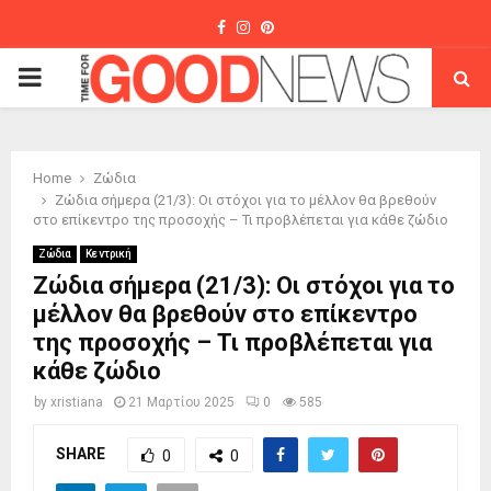
Facebook
Instagram
Pinterest
PRIMARY
MENU
Home
Ζώδια
Ζώδια σήμερα (21/3): Οι στόχοι για το μέλλον θα βρεθούν
στο επίκεντρο της προσοχής – Τι προβλέπεται για κάθε ζώδιo
Ζώδια
Κεντρική
Ζώδια σήμερα (21/3): Οι στόχοι για το
μέλλον θα βρεθούν στο επίκεντρο
της προσοχής – Τι προβλέπεται για
κάθε ζώδιo
by
xristiana
21 Μαρτίου 2025
0
585
SHARE
0
0