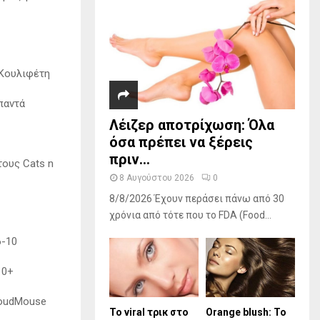
 Κουλιφέτη
απαντά
Λέιζερ αποτρίχωση: Όλα
όσα πρέπει να ξέρεις
πριν...
τους Cats n
8 Αυγούστου 2026
0
8/8/2026 Έχουν περάσει πάνω από 30
χρόνια από τότε που το FDA (Food...
6-10
10+
LoudMouse
Το viral τρικ στο
Orange blush: Το