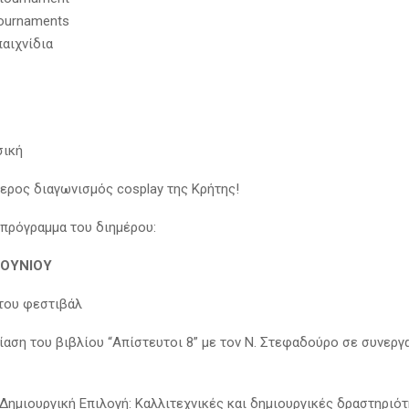
ournaments
παιχνίδια
σική
τερος διαγωνισμός cosplay της Κρήτης!
 πρόγραμμα του διημέρου:
ΙΟΥΝΙΟΥ
 του φεστιβάλ
ίαση του βιβλίου “Απίστευτοι 8” με τον Ν. Στεφαδούρο σε συνεργα
“Δημιουργική Επιλογή: Καλλιτεχνικές και δημιουργικές δραστηριότ