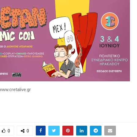
www.cretalive.gr
0
0