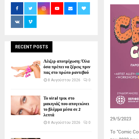
RECENT POSTS
Λέιζερ αποτρίχωση: Όλα
όσα πρέπει να ξέρεις πριν
πας στο πρώτο ραντεβού
8 Αυγούστου 2026
0
Το viral τρικ στο
μακιγιάζ που απογειώνει
το βλέμμα μέσα σε 2
λεπτά
29/5/2023
8 Αυγούστου 2026
0
Το “Comic Co