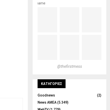
name
@thefirstmess
KΑΤΗΓΟΡΊΕΣ
Goodnews
(2)
News ΑΜΕΑ
(5.349)
WebTV
(1.779)