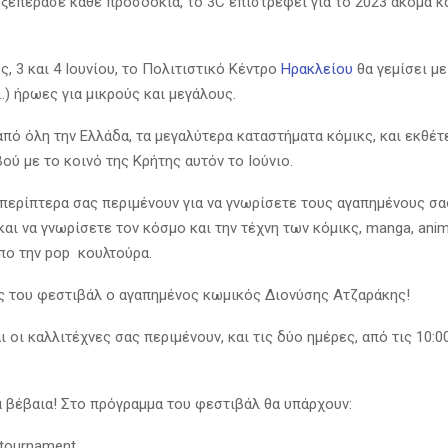
 ξεπέρασε κάθε προσδοκία, το 3C επιστρέφει για το 2023 ακόμα κ
ς, 3 και 4 Ιουνίου, το Πολιτιστικό Κέντρο
Ηρακλείου
θα γεμίσει μ
…) ήρωες για μικρούς και μεγάλους.
από όλη την Ελλάδα, τα μεγαλύτερα καταστήματα κόμικς, και εκθέτ
ού με το κοινό της Κρήτης αυτόν το Ιούνιο.
περίπτερα σας περιμένουν για να γνωρίσετε τους αγαπημένους σα
και να γνωρίσετε τον κόσμο και την τέχνη των κόμικς, manga, anim
πο την pop κουλτούρα.
 του φεστιβάλ ο αγαπημένος κωμικός Διονύσης Ατζαράκης!
ι οι καλλιτέχνες σας περιμένουν, και τις δύο ημέρες, από τις 10:0
ά βέβαια! Στο πρόγραμμα του φεστιβάλ θα υπάρχουν:
 tournament