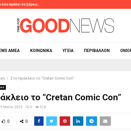
 όσα πρέπει να ξέρεις…
Το viral τρικ 
EWS ΑΜΕΑ
ΚΟΙΝΩΝΙΚΆ
ΥΓΕΊΑ
ΠΕΡΙΒΆΛΛΟΝ
ΟΜΟ
ική
Στο Ηράκλειο το “Cretan Comic Con”
ικά
άκλειο το “Cretan Comic Con”
29 Μαΐου 2023
0
518
0
0