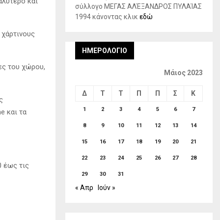
αλύτερο και
σύλλογο ΜΕΓΑΣ ΑΛΈΞΑΝΔΡΟΣ ΠΥΛΑΊΑΣ
1994 κάνοντας κλικ
εδώ
ε χάρτινους
ΗΜΕΡΟΛΌΓΙΟ
ες του χώρου,
Μάιος 2023
Δ
Τ
Τ
Π
Π
Σ
Κ
ς
1
2
3
4
5
6
7
e και τα
8
9
10
11
12
13
14
15
16
17
18
19
20
21
22
23
24
25
26
27
28
0 έως τις
29
30
31
« Απρ
Ιούν »