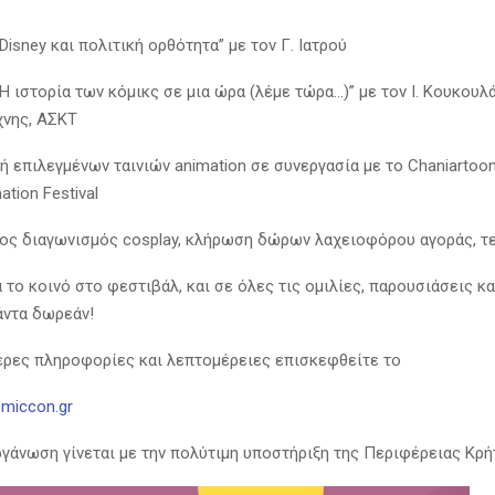
“Disney και πολιτική ορθότητα” με τον Γ. Ιατρού
“Η ιστορία των κόμικς σε μια ώρα (λέμε τώρα…)” με τον Ι. Κουκουλά
χνης, ΑΣΚΤ
 επιλεγμένων ταινιών animation σε συνεργασία με το Chaniartoon 
tion Festival
λος διαγωνισμός cosplay, κλήρωση δώρων λαχειοφόρου αγοράς, τ
 το κοινό στο φεστιβάλ, και σε όλες τις ομιλίες, παρουσιάσεις κ
άντα δωρεάν!
ερες πληροφορίες και λεπτομέρειες επισκεφθείτε το
miccon.gr
ργάνωση γίνεται με την πολύτιμη υποστήριξη της Περιφέρειας Κρ