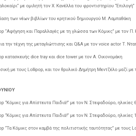
λοκαίρι” με ομιλητή τον Χ. Κανέλλα του φροντιστηρίου “Επιλογή”
ίαση των νέων βιβλίων του κρητικού δημιουργού Μ. Λαμπαθάκη
op “Αφήγηση και Παραλλαγές με τη γλώσσα των Κόμικς” με τον Π.
για την τέχνη της μεταγλώττισης και Q&A με τον voice actor Τ. Ντ
p κατασκευής dice tray και dice tower με τον Α. Οικονομάκη
υσική με τους Lollipop, και τον θρυλικό Δημήτρη Μεντζέλο μαζί με 
ΟΥΝΙΟΥ
p “Κόμικς για Απίστευτα Παιδιά!” με τον Ν. Στεφαδούρο, ηλικίες 
p “Κόμικς για Απίστευτα Παιδιά!” με τον Ν. Στεφαδούρο, ηλικίες 
op “Τα Κόμικς στον καμβά της πολιτιστικής ταυτότητας” με τους 