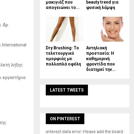
μακιγιάζ που
beauty trend για
απογειώνει το...
φυσική λάμψη
. Δρ.
International
Dry Brushing: Το
Αντηλιακή
τελετουργικό
προστασία: Η
ομορφιάς με
καθημερινή
πολλαπλά οφέλη
φροντίδα που
ελετή λήξης
διατηρεί την...
αι εργαστήρια
LATEST TWEETS
ON PINTEREST
ήτης
pinterest data error: Please add the board