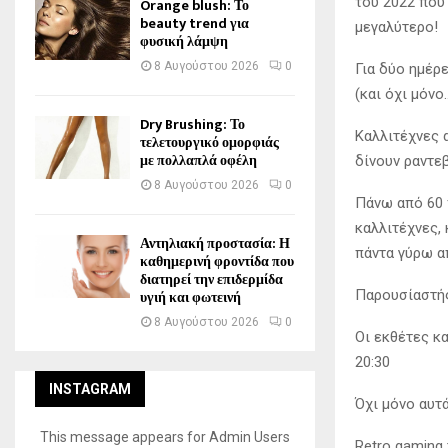
του 2022 που
Orange blush: Το
beauty trend για
μεγαλύτερο!
φυσική λάμψη
8 Αυγούστου 2026
0
Για δύο ημέρε
(και όχι μόνο
Dry Brushing: Το
Καλλιτέχνες 
τελετουργικό ομορφιάς
με πολλαπλά οφέλη
δίνουν ραντεβ
8 Αυγούστου 2026
0
Πάνω από 60 
καλλιτέχνες, 
Αντηλιακή προστασία: Η
πάντα γύρω α
καθημερινή φροντίδα που
διατηρεί την επιδερμίδα
υγιή και φωτεινή
Παρουσίαστής
8 Αυγούστου 2026
0
Οι εκθέτες κα
20:30
INSTAGRAM
Όχι μόνο αυτ
This message appears for Admin Users
Retro gaming