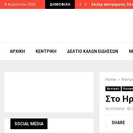
ηστερίνη έως…
8 Αυγούστου 2026
ΔΗΜΟΦΙΛΉ
Λέιζερ αποτρίχωση: Όλα
ΑΡΧΙΚΉ
ΚΕΝΤΡΙΚΉ
ΔΕΛΤΊΟ ΚΑΛΏΝ ΕΙΔΉΣΕΩΝ
N
Home
Κεντρ
Κεντρική
Κοινων
Στο Ηρ
by
xristiana
SHARE
SOCIAL MEDIA