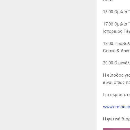
16:00 Ομιλία 
17:00 Ομιλία 
Ιστορικός Τέ
18:00 Προβολή
Comic & Anima
20:00 Ο μεγά
Η είσοδος για
είναι όπως π
Για περισσότ
www.cretanco
Η φετινή διο