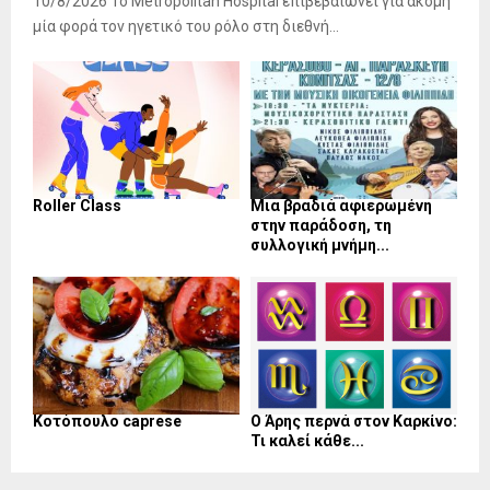
10/8/2026 Το Metropolitan Hospital επιβεβαιώνει για ακόμη
μία φορά τον ηγετικό του ρόλο στη διεθνή...
Roller Class
Μια βραδιά αφιερωμένη
στην παράδοση, τη
συλλογική μνήμη...
Κοτόπουλο caprese
Ο Άρης περνά στον Καρκίνο:
Τι καλεί κάθε...