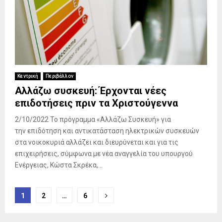
Κεντρική
Περιβάλλον
Αλλάζω συσκευή: Έρχονται νέες
επιδοτήσεις πριν τα Χριστούγεννα
2/10/2022 Το πρόγραμμα «Αλλάζω Συσκευή» για
την επιδότηση και αντικατάσταση ηλεκτρικών συσκευών
στα νοικοκυριά αλλάζει και διευρύνεται και για τις
επιχειρήσεις, σύμφωνα με νέα αναγγελία του υπουργού
Ενέργειας, Κώστα Σκρέκα,...
Σελιδοποίηση
1
2
…
6
άρθρων