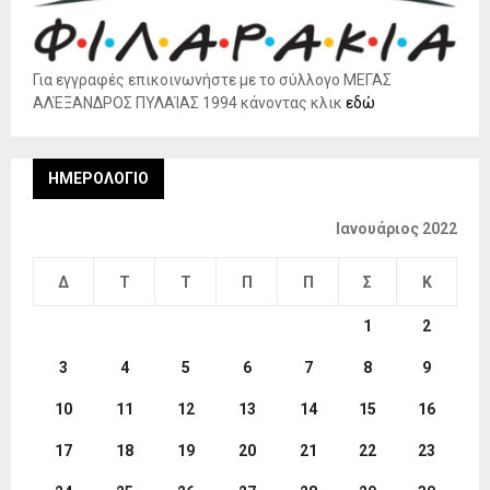
Για εγγραφές επικοινωνήστε με το σύλλογο ΜΕΓΑΣ
ΑΛΈΞΑΝΔΡΟΣ ΠΥΛΑΊΑΣ 1994 κάνοντας κλικ
εδώ
ΗΜΕΡΟΛΌΓΙΟ
Ιανουάριος 2022
Δ
Τ
Τ
Π
Π
Σ
Κ
1
2
3
4
5
6
7
8
9
10
11
12
13
14
15
16
17
18
19
20
21
22
23