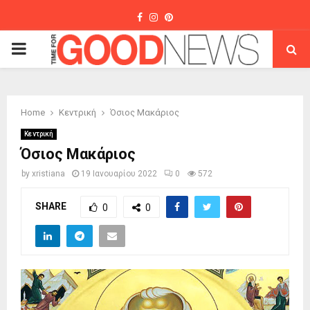
Facebook
Instagram
Pinterest
PRIMARY
MENU
Home
Κεντρική
Όσιος Μακάριος
Κεντρική
Όσιος Μακάριος
by
xristiana
19 Ιανουαρίου 2022
0
572
SHARE
0
0