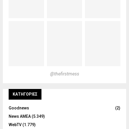
@thefirstmess
KΑΤΗΓΟΡΊΕΣ
Goodnews
(2)
News ΑΜΕΑ
(5.349)
WebTV
(1.779)