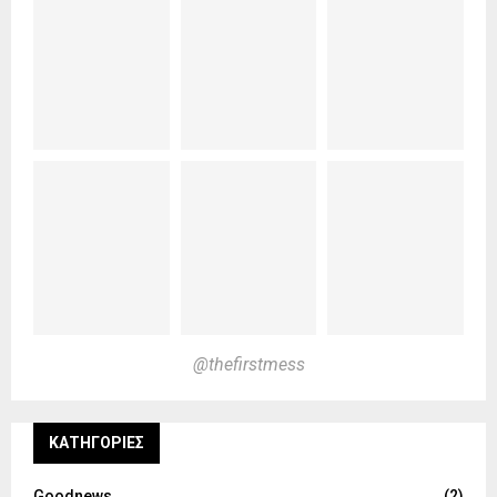
@thefirstmess
KΑΤΗΓΟΡΊΕΣ
Goodnews
(2)