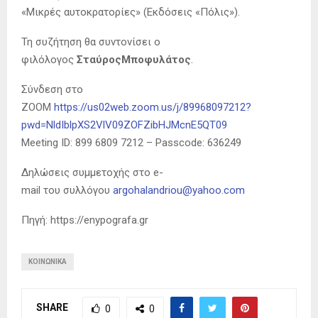
«Μικρές αυτοκρατορίες» (Εκδόσεις «Πόλις»).
Τη συζήτηση θα συντονίσει ο
φιλόλογος
ΣταύροςΜποφυλάτος
.
Σύνδεση στο
ΖΟΟΜ
https://us02web.zoom.us/j/89968097212?
pwd=NldIblpXS2VlV09ZOFZibHJMcnE5QT09
Meeting ID: 899 6809 7212 – Passcode: 636249
Δηλώσεις συμμετοχής στο e-
mail του συλλόγου
argohalandriou@yahoo.com
Πηγή: https://enypografa.gr
ΚΟΙΝΩΝΙΚΆ
SHARE
0
0