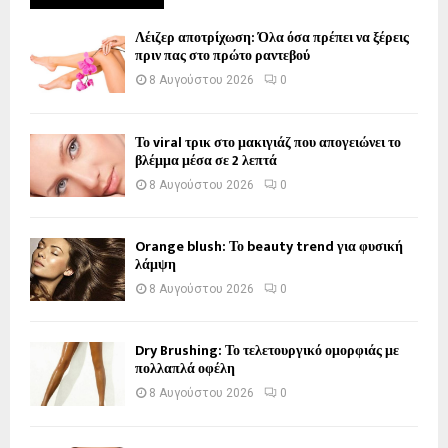
Λέιζερ αποτρίχωση: Όλα όσα πρέπει να ξέρεις
πριν πας στο πρώτο ραντεβού
8 Αυγούστου 2026
0
Το viral τρικ στο μακιγιάζ που απογειώνει το
βλέμμα μέσα σε 2 λεπτά
8 Αυγούστου 2026
0
Orange blush: Το beauty trend για φυσική
λάμψη
8 Αυγούστου 2026
0
Dry Brushing: Το τελετουργικό ομορφιάς με
πολλαπλά οφέλη
8 Αυγούστου 2026
0