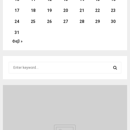
17
18
19
20
21
22
23
24
25
26
27
28
29
30
31
Φεβ »
S
e
a
S
r
c
E
h
f
A
o
r
R
:
C