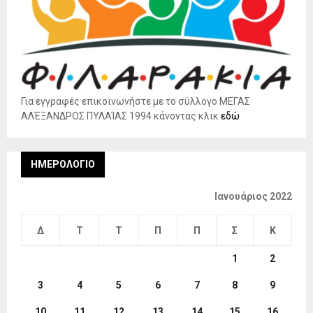
Για εγγραφές επικοινωνήστε με το σύλλογο ΜΕΓΑΣ
ΑΛΈΞΑΝΔΡΟΣ ΠΥΛΑΊΑΣ 1994 κάνοντας κλικ
εδώ
ΗΜΕΡΟΛΌΓΙΟ
Ιανουάριος 2022
Δ
Τ
Τ
Π
Π
Σ
Κ
1
2
3
4
5
6
7
8
9
10
11
12
13
14
15
16