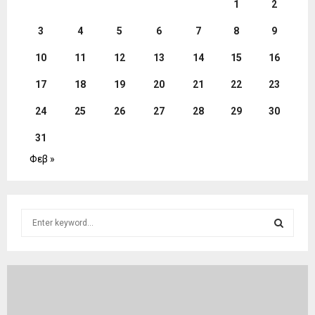
1
2
3
4
5
6
7
8
9
10
11
12
13
14
15
16
17
18
19
20
21
22
23
24
25
26
27
28
29
30
31
Φεβ »
S
e
a
S
r
c
E
h
f
A