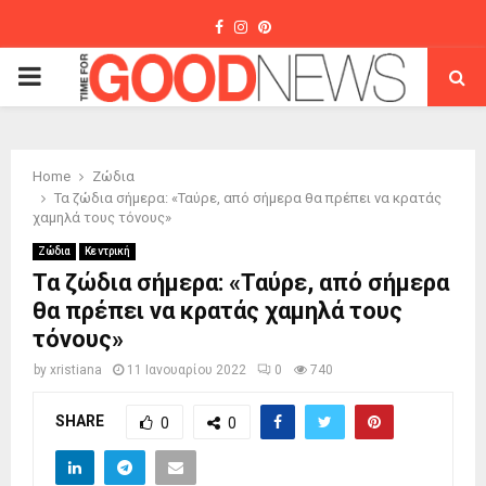
Facebook
Instagram
Pinterest
PRIMARY
MENU
Home
Ζώδια
Τα ζώδια σήμερα: «Ταύρε, από σήμερα θα πρέπει να κρατάς
χαμηλά τους τόνους»
Ζώδια
Κεντρική
Τα ζώδια σήμερα: «Ταύρε, από σήμερα
θα πρέπει να κρατάς χαμηλά τους
τόνους»
by
xristiana
11 Ιανουαρίου 2022
0
740
SHARE
0
0