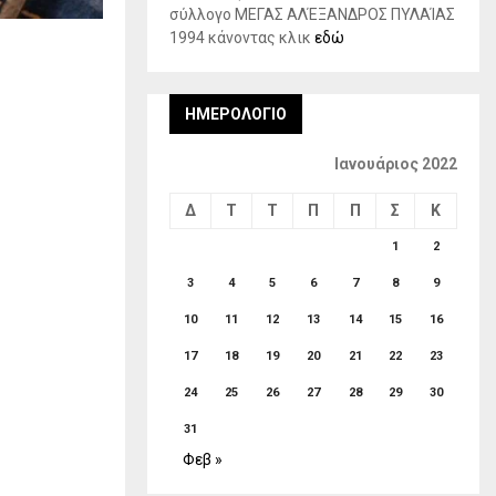
σύλλογο ΜΕΓΑΣ ΑΛΈΞΑΝΔΡΟΣ ΠΥΛΑΊΑΣ
1994 κάνοντας κλικ
εδώ
ΗΜΕΡΟΛΌΓΙΟ
Ιανουάριος 2022
Δ
Τ
Τ
Π
Π
Σ
Κ
1
2
3
4
5
6
7
8
9
10
11
12
13
14
15
16
17
18
19
20
21
22
23
24
25
26
27
28
29
30
31
Φεβ »