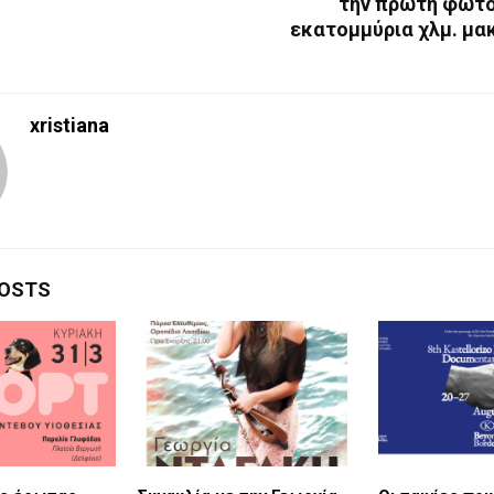
την πρώτη φωτο
εκατομμύρια χλμ. μα
xristiana
POSTS