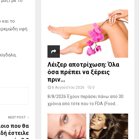
 μαζί με το
 και το
 κρεμώδη υφή.
μύγδαλα,
Λέιζερ αποτρίχωση: Όλα
όσα πρέπει να ξέρεις
πριν...
8 Αυγούστου 2026
0
8/8/2026 Έχουν περάσει πάνω από 30
χρόνια από τότε που το FDA (Food...
NEXT POST
οιο που θα
ιδή έστειλε