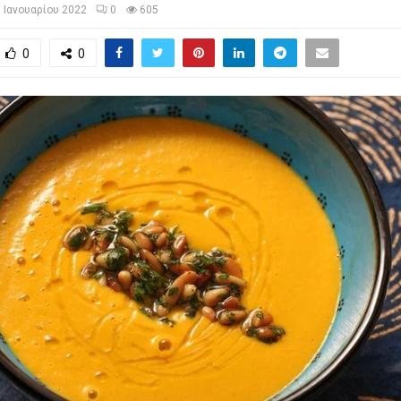
1 Ιανουαρίου 2022
0
605
0
0