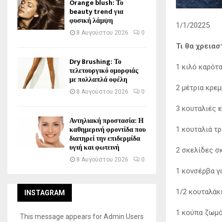
Orange blush: Το
beauty trend για
φυσική λάμψη
1/1/20225
8 Αυγούστου 2026
0
Τι θα χρειασ
Dry Brushing: Το
1 κιλό καρότ
τελετουργικό ομορφιάς
με πολλαπλά οφέλη
2 μέτρια κρε
8 Αυγούστου 2026
0
3 κουταλιές 
Αντηλιακή προστασία: Η
καθημερινή φροντίδα που
1 κουταλιά τρ
διατηρεί την επιδερμίδα
υγιή και φωτεινή
2 σκελίδες σ
8 Αυγούστου 2026
0
1 κονσέρβα γ
1/2 κουταλάκ
INSTAGRAM
1 κούπα ζωμό
This message appears for Admin Users