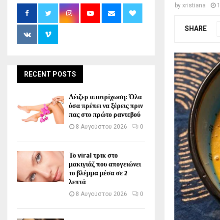
by
xristiana
SHARE
RECENT POSTS
Λέιζερ αποτρίχωση: Όλα
όσα πρέπει να ξέρεις πριν
πας στο πρώτο ραντεβού
8 Αυγούστου 2026
0
Το viral τρικ στο
μακιγιάζ που απογειώνει
το βλέμμα μέσα σε 2
λεπτά
8 Αυγούστου 2026
0