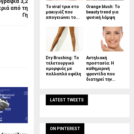
γραφία 3,2
Το viral τρικ στο
Orange blush: Το
κριά από τη
μακιγιάζ που
beauty trend για
Γη
απογειώνει το...
φυσική λάμψη
Dry Brushing: Το
Αντηλιακή
τελετουργικό
προστασία: Η
ομορφιάς με
καθημερινή
πολλαπλά οφέλη
φροντίδα που
διατηρεί την...
LATEST TWEETS
ON PINTEREST