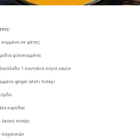
τείς:
α κομμένα σε φέτες
μμύδια ψιλοκομμένα
ελαιόλαδο 1 κουταλιά σόγια sauce
ιμμένο ginger αλάτι πιπέρι
κόρδο
άλα καρύδας
ι λευκό πιπέρι
 λαχανικών