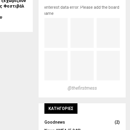
υ ξεχωρίζουν
ές Φεστιβάλ
pinterest data error: Please add the board
name
υ
@thefirstmess
KΑΤΗΓΟΡΊΕΣ
Goodnews
(2)