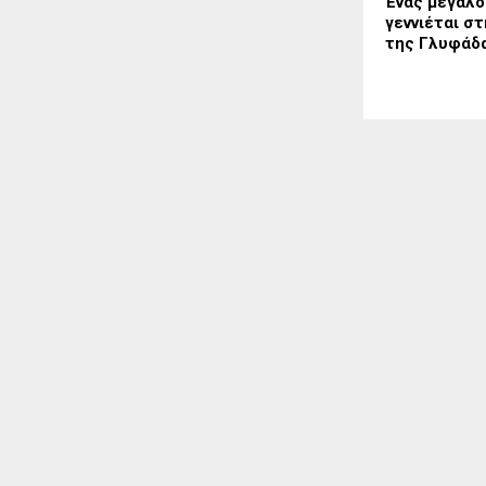
Ένας μεγάλ
γεννιέται σ
της Γλυφάδ