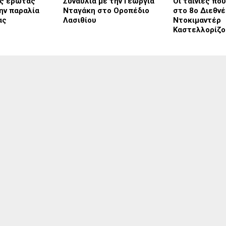
ος έρωτας
Συναυλία με την Γεωργία
Οι ταινίες πο
την παραλία
Νταγάκη στο Οροπέδιο
στο 8ο Διεθν
ας
Λασιθίου
Ντοκιμαντέρ
Καστελλορίζο