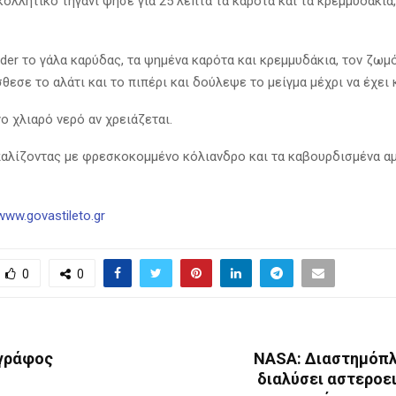
ολλητικό τηγάνι ψήσε για 25 λεπτά τα καρότα και τα κρεμμυδάκια,
der το γάλα καρύδας, τα ψημένα καρότα και κρεμμυδάκια, τον ζωμό
θεσε το αλάτι και το πιπέρι και δούλεψε το μείγμα μέχρι να έχει
ο χλιαρό νερό αν χρειάζεται.
αλίζοντας με φρεσκοκομμένο κόλιανδρο και τα καβουρδισμένα α
/www.govastileto.gr
0
0
γράφος
NASA: Διαστημόπλ
διαλύσει αστεροε