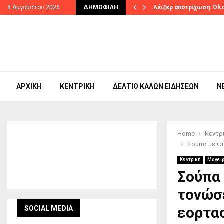
ηστερίνη έως…
8 Αυγούστου 2026
ΔΗΜΟΦΙΛΉ
Λέιζερ αποτρίχωση: Όλα
ΑΡΧΙΚΉ
ΚΕΝΤΡΙΚΉ
ΔΕΛΤΊΟ ΚΑΛΏΝ ΕΙΔΉΣΕΩΝ
N
Home
Κεντρ
Σούπα με ψη
Κεντρική
Μαγειρ
Σούπα 
τονώσε
εορτα
SOCIAL MEDIA