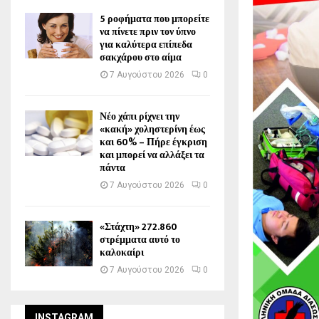
5 ροφήματα που μπορείτε
να πίνετε πριν τον ύπνο
για καλύτερα επίπεδα
σακχάρου στο αίμα
7 Αυγούστου 2026
0
Νέο χάπι ρίχνει την
«κακή» χοληστερίνη έως
και 60% – Πήρε έγκριση
και μπορεί να αλλάξει τα
πάντα
7 Αυγούστου 2026
0
«Στάχτη» 272.860
στρέμματα αυτό το
καλοκαίρι
7 Αυγούστου 2026
0
INSTAGRAM