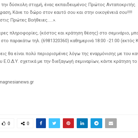
η την δύσκολη στιγμή, ένας εκπαιδευμένος Πρώτος Ανταποκριτής.
αση, Κάνε το δώρο στον εαυτό σου και στην οικογένειά σου!!!!
στις Πρώτες Βοήθειες……».
ερες πληροφορίες, (κόστος και κράτηση θέσης) στο σεμινάριο, μπ
 στo παρακάτω τηλ. (6981320360) καθημερινά 18:00 -21:00 (εκτός 
σεις θα είναι πολύ περιορισμένες λόγω της εναρμόνισης με του κα
υ Ε.Ο.Δ.Υ. σχετικά με την διεξαγωγή σεμιναρίων, κάντε κράτηση τ
/magnesianews.gr
0
0