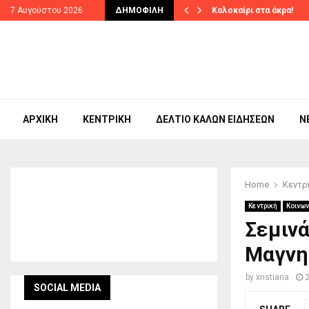
 υλοποίησης το πρωτοποριακό…
7 Αυγούστου 2026
ΔΗΜΟΦΙΛΉ
Καλοκαίρι στα άκρα!
ΑΡΧΙΚΉ
ΚΕΝΤΡΙΚΉ
ΔΕΛΤΊΟ ΚΑΛΏΝ ΕΙΔΉΣΕΩΝ
N
Home
Κεντρ
Κεντρική
Κοινων
Σεμιν
Μαγνη
by
xristiana
SOCIAL MEDIA