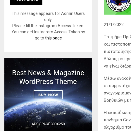
This message appears for Admin Users
only:
21/1/2022
Please fill the Instagram Access Token.
You can get Instagram Access Token by
Tο τμήμα Πρώ
go to
this page
και πιστοποι
πιστοποίησης
Βόλου, με πρ
να είναι διάρ
Μέσω ανακοίν
οι συμμετέχο
αναγνωρισμέν
Βοηθειών με 
Η εκπαίδευση
πανδημία Cov
αλγόριθμο το