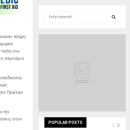
S
e
a
S
r
ανώνει πλήρη
c
E
 φορέα
h
f
ν πόλη του
A
o
το σεμινάριο
r
R
:
C
εκπαίδευσης
θνώς
H
οχέα Πρώτων
α την
ιήσεις στον
POPULAR POSTS