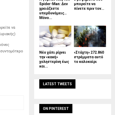
Spider-Man: Δεν
μπορείτε να
χρειάζεστε
πίνετε πριν τον...
υπερδυνάμεις…
Μόνο...
ορείτε να
Κυριακής)
νόνες
ο συντομότερο
Νέο χάπι ρίχνει
«Στάχτη» 272.860
την «κακή»
στρέμματα αυτό
χοληστερίνη έως
το καλοκαίρι
και...
LATEST TWEETS
ON PINTEREST