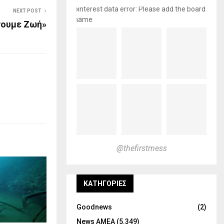
pinterest data error: Please add the board
NEXT POST
name
νουμε Ζωή»
@thefirstmess
KΑΤΗΓΟΡΊΕΣ
Goodnews
(2)
News ΑΜΕΑ
(5.349)