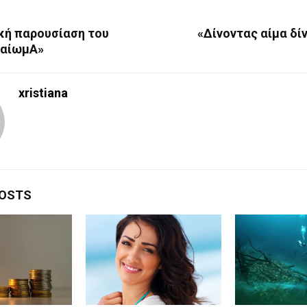
κή παρουσίαση του
«Δίνοντας αίμα δί
καίωμΑ»
xristiana
POSTS