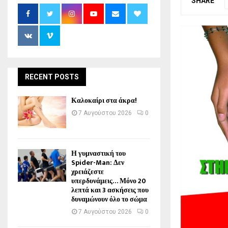
SHARE
RECENT POSTS
Καλοκαίρι στα άκρα!
7 Αυγούστου 2026
0
Η γυμναστική του
Spider-Man: Δεν
χρειάζεστε
υπερδυνάμεις… Μόνο 20
λεπτά και 3 ασκήσεις που
δυναμώνουν όλο το σώμα
7 Αυγούστου 2026
0