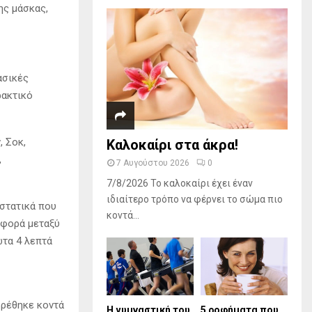
ης μάσκας,
ασικές
ρακτικό
, Σοκ,
Καλοκαίρι στα άκρα!
,
7 Αυγούστου 2026
0
7/8/2026 Το καλοκαίρι έχει έναν
ιδιαίτερο τρόπο να φέρνει το σώμα πιο
ιστατικά που
κοντά...
αφορά μεταξύ
ώτα 4 λεπτά
βρέθηκε κοντά
Η γυμναστική του
5 ροφήματα που