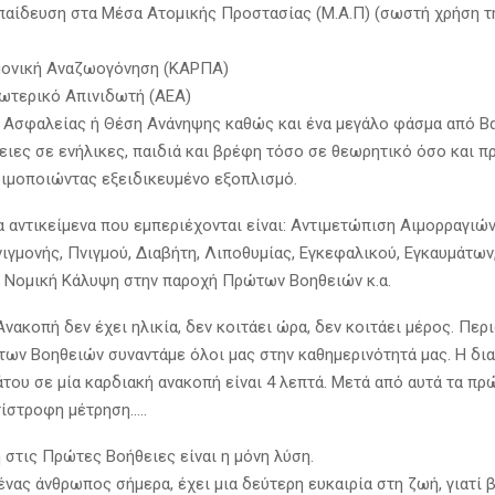
παίδευση στα Μέσα Ατομικής Προστασίας (Μ.Α.Π) (σωστή χρήση τ
μονική Αναζωογόνηση (ΚΑΡΠΑ)
ωτερικό Απινιδωτή (ΑΕΑ)
 Ασφαλείας ή Θέση Ανάνηψης καθώς και ένα μεγάλο φάσμα από Β
ιες σε ενήλικες, παιδιά και βρέφη τόσο σε θεωρητικό όσο και π
ιμοποιώντας εξειδικευμένο εξοπλισμό.
 αντικείμενα που εμπεριέχονται είναι: Αντιμετώπιση Αιμορραγιών
ιγμονής, Πνιγμού, Διαβήτη, Λιποθυμίας, Εγκεφαλικού, Εγκαυμάτων
 Νομική Κάλυψη στην παροχή Πρώτων Βοηθειών κ.α.
νακοπή δεν έχει ηλικία, δεν κοιτάει ώρα, δεν κοιτάει μέρος. Περ
ων Βοηθειών συναντάμε όλοι μας στην καθημερινότητά μας. Η δι
άτου σε μία καρδιακή ανακοπή είναι 4 λεπτά. Μετά από αυτά τα πρ
τίστροφη μέτρηση…..
 στις Πρώτες Βοήθειες είναι η μόνη λύση.
ένας άνθρωπος σήμερα, έχει μια δεύτερη ευκαιρία στη ζωή, γιατί 