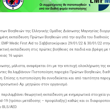
των Βοηθειών της Ελληνικής Ομάδας Διάσωσης Μαγνησίας διοργ
ημένη εκπαίδευση Πρώτων Βοηθειών υπό την αιγίδα του διεθνούς
 EMP Medic First Aid το Σαββατοκύριακο 29/01/22 & 30/01/22 στη
ακτική εκπαίδευση στις πρώτες βοήθειες σε παιδιά και βρέφη με 
κειας 16 ωρών.
ωσης, μάλιστα, αναφέρεται ότι με την επιτυχή ολοκλήρωση της 
ντες θα λαμβάνουν Πιστοποίηση παροχέα Πρώτων Βοηθειών, διε
η. Επίσης η πιστοποίηση θα συνοδεύεται και από ταυτότητα παρ
προσωπικό Αρ. μητρώου στον οργανισμό.
 περιλαμβάνει θεωρητική εκπαίδευση με ενημερωτικά στοιχεία γι
id-19 (τρόποι μετάδοσης – προφύλαξης) καθώς και οι διαφοροπο
υ BLS/AED.