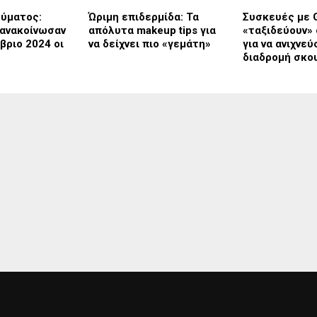
εύματος:
Ώριμη επιδερμίδα: Τα
Συσκευές με 
 ανακοίνωσαν
απόλυτα makeup tips για
«ταξιδεύουν» 
βριο 2024 οι
να δείχνει πιο «γεμάτη»
για να ανιχνεύ
διαδρομή σκο