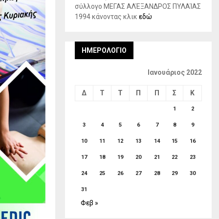
σύλλογο ΜΕΓΑΣ ΑΛΈΞΑΝΔΡΟΣ ΠΥΛΑΊΑΣ
1994 κάνοντας κλικ
εδώ
ΗΜΕΡΟΛΌΓΙΟ
Ιανουάριος 2022
Δ
Τ
Τ
Π
Π
Σ
Κ
1
2
3
4
5
6
7
8
9
10
11
12
13
14
15
16
17
18
19
20
21
22
23
24
25
26
27
28
29
30
31
Φεβ »