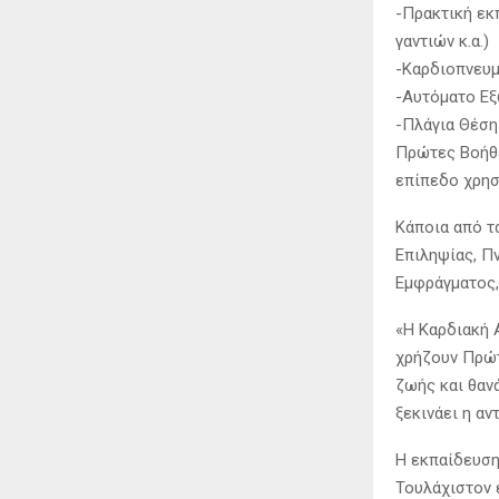
-Πρακτική εκ
γαντιών κ.α.)
-Καρδιοπνευ
-Αυτόματο Εξ
-Πλάγια Θέση
Πρώτες Βοήθε
επίπεδο χρησ
Κάποια από τα
Επιληψίας, Πν
Εμφράγματος,
«Η Καρδιακή Α
χρήζουν Πρώτ
ζωής και θαν
ξεκινάει η αν
Η εκπαίδευση
Τουλάχιστον 