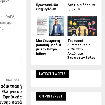
ρόμενοι
Πρωτοσέλιδα
Δελτίο ειδήσεων
a
εφημερίδων
8/8/2026
του ΟΑΕΔ,
 εποχή, με
ής.
Mια ξεχωριστή
Τουρνουά
μουσική βραδιά
Summer Rapid
με τον Πέτρο
2026 στην
Ίμβριο
Ακαδημία
Σκακιστών Βόλου
LATEST TWEETS
NEXT POST
ιαδικτυακή
 Ελληνικού
ς, Εφηβικής
ON PINTEREST
υνσης Κατά