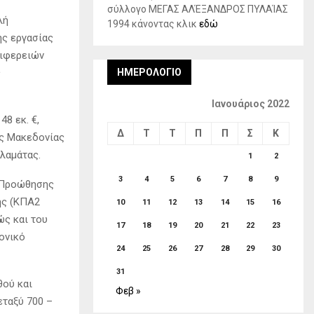
σύλλογο ΜΕΓΑΣ ΑΛΈΞΑΝΔΡΟΣ ΠΥΛΑΊΑΣ
λή
1994 κάνοντας κλικ
εδώ
ης εργασίας
ριφερειών
ς
ΗΜΕΡΟΛΌΓΙΟ
Ιανουάριος 2022
8 εκ. €,
Δ
Τ
Τ
Π
Π
Σ
Κ
ής Μακεδονίας
αλαμάτας.
1
2
3
4
5
6
7
8
9
ν Προώθησης
ης (ΚΠΑ2
10
11
12
13
14
15
16
ώς και του
17
18
19
20
21
22
23
ονικό
24
25
26
27
28
29
30
31
θού και
Φεβ »
εταξύ 700 –