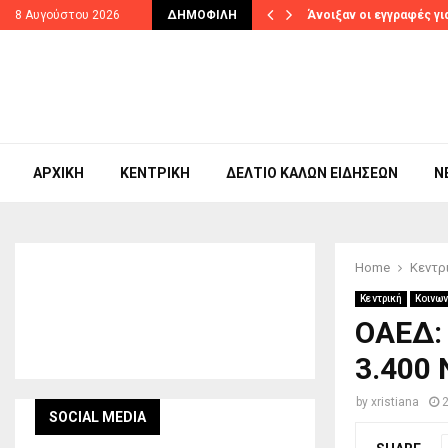
την Ευρώπη…
8 Αυγούστου 2026
ΔΗΜΟΦΙΛΉ
Άνοιξαν οι εγγραφές γι
ΑΡΧΙΚΉ
ΚΕΝΤΡΙΚΉ
ΔΕΛΤΊΟ ΚΑΛΏΝ ΕΙΔΉΣΕΩΝ
N
Home
Κεντρ
Κεντρική
Κοινων
ΟΑΕΔ:
3.400
by
xristiana
SOCIAL MEDIA