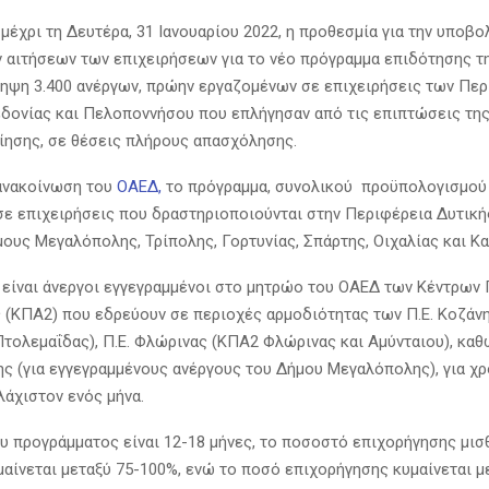
μέχρι τη Δευτέρα, 31 Ιανουαρίου 2022, η προθεσμία για την υποβο
 αιτήσεων των επιχειρήσεων για το νέο πρόγραμμα επιδότησης τ
ληψη 3.400 ανέργων, πρώην εργαζομένων σε επιχειρήσεις των Πε
δονίας και Πελοποννήσου που επλήγησαν από τις επιπτώσεις τη
ίησης, σε θέσεις πλήρους απασχόλησης.
ανακοίνωση του
ΟΑΕΔ
,
το πρόγραμμα, συνολικού προϋπολογισμού 4
σε επιχειρήσεις που δραστηριοποιούνται στην Περιφέρεια Δυτικ
μους Μεγαλόπολης, Τρίπολης, Γορτυνίας, Σπάρτης, Οιχαλίας και Κ
είναι άνεργοι εγγεγραμμένοι στο μητρώο του ΟΑΕΔ των Κέντρω
(ΚΠΑ2) που εδρεύουν σε περιοχές αρμοδιότητας των Π.Ε. Κοζάν
Πτολεμαΐδας), Π.Ε. Φλώρινας (ΚΠΑ2 Φλώρινας και Αμύνταιου), καθ
ς (για εγγεγραμμένους ανέργους του Δήμου Μεγαλόπολης), για χρ
λάχιστον ενός μήνα.
ου προγράμματος είναι 12-18 μήνες, το ποσοστό επιχορήγησης μισ
αίνεται μεταξύ 75-100%, ενώ το ποσό επιχορήγησης κυμαίνεται μ