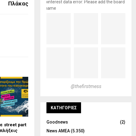
pinterest data error: Please add the board
Πλάκας
name
@thefirstmess
KΑΤΗΓΟΡΊΕΣ
Goodnews
(2)
ε street part
κπλήξεις
News ΑΜΕΑ
(5.350)