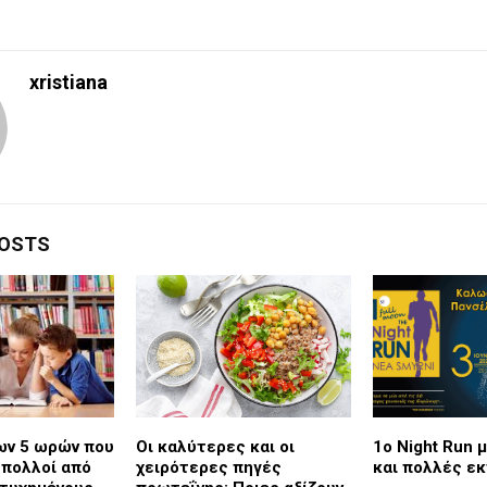
xristiana
POSTS
ων 5 ωρών που
Οι καλύτερες και οι
1o Νight Run μ
πολλοί από
χειρότερες πηγές
και πολλές ε