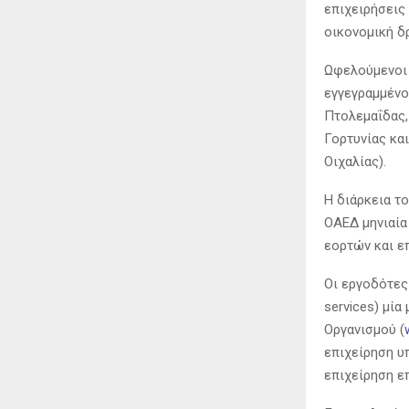
επιχειρήσεις
οικονομική δ
Ωφελούμενοι 
εγγεγραμμένο
Πτολεμαΐδας,
Γορτυνίας κα
Οιχαλίας).
Η διάρκεια τ
ΟΑΕΔ μηνιαία
εορτών και ε
Οι εργοδότες
services) μία
Οργανισμού (
επιχείρηση υ
επιχείρηση ε