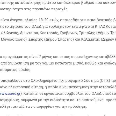
 τοπικής αυτοδιοίκησης πρώτου και δεύτερου βαθμού που ασκούν
ραστηριότητα στις παραπάνω περιοχές.
είναι άνεργοι ηλικίας 18-29 ετών, οποιασδήποτε εκπαιδευτικής 
ι στο μητρώο του ΟΑΕΔ για τουλάχιστον ένα μήνα στα ΚΠΑ2 Κοζάν
 Φλώρινας, Αμυνταίου, Καστοριάς, Γρεβενών, Τρίπολης (Δήμων Τρ
ι Μεγαλόπολης), Σπάρτης (Δήμου Σπάρτης) και Καλαμάτας (Δήμων 
ου προγράμματος είναι 7 μήνες και στους συμμετέχοντες καταβάλλ
 αποζημίωση ίση με τον νόμιμο κατώτατο μισθό, καθώς και αναλο
πιδόματος αδείας.
 υποβάλλουν στο Ολοκληρωμένο Πληροφορικό Σύστημα (ΟΠΣ) το
 μόνο ηλεκτρονική αίτηση, η οποία είναι αναρτημένη στην ιστοσελί
www.oaed.gr
). Κατόπιν, οι εργασιακοί σύμβουλοι του ΟΑΕΔ υποδει
ποψηφίους, σύμφωνα με την ειδικότητα και τα απαιτούμενα προσό
πιλέγει μεταξύ των υποψηφίων για την πρόσληψη.