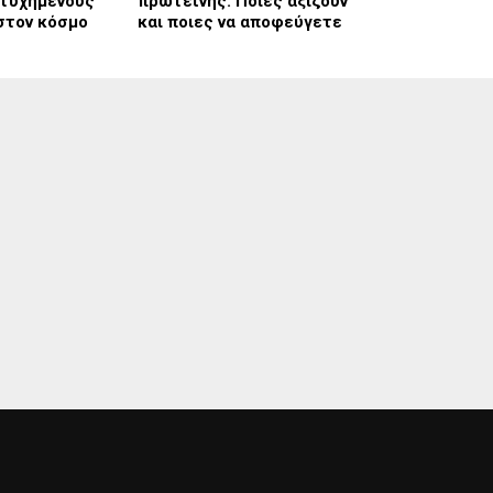
ιτυχημένους
πρωτεΐνης: Ποιες αξίζουν
στον κόσμο
και ποιες να αποφεύγετε