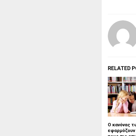
RELATED 
Ο κανόνας τ
εφαρμόζουν 