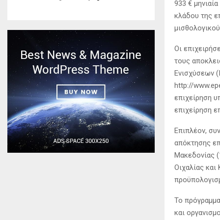
933 € μηνιαία
κλάδου της ε
μισθολογικού
Οι επιχειρήσ
τους αποκλει
Ενισχύσεων (
http://www.e
επιχείρηση υ
επιχείρηση ε
Επιπλέον, συ
απόκτησης επ
Μακεδονίας (
Οιχαλίας και
προϋπολογισμ
Το πρόγραμμα
και οργανισμ