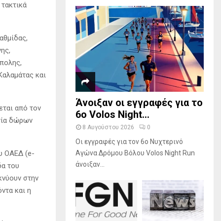
 τακτικά
βαθμίδας,
ης,
ίπολης,
Καλαμάτας και
Άνοιξαν οι εγγραφές για το
εται από τον
6ο Volos Night...
γία δώρων
8 Αυγούστου 2026
0
Οι εγγραφές για τον 6ο Νυχτερινό
υ ΟΑΕΔ (e-
Αγώνα Δρόμου Βόλου Volos Night Run
άνοιξαν...
δα του
κνύουν στην
ντα και η