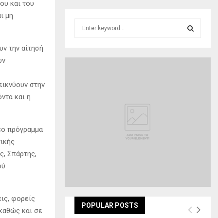
γου και του
ι μη
S
e
a
υν την αίτησή
S
r
ών
c
E
h
εικνύουν στην
f
A
o
ντα και η
r
R
:
C
νέο πρόγραμμα
τικής
H
ς, Σπάρτης,
ού
ις, φορείς
POPULAR POSTS
καθώς και σε