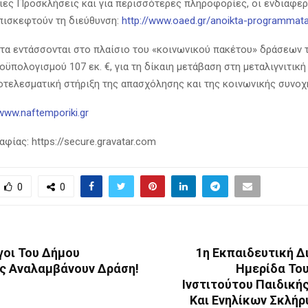
σιες Προσκλήσεις και για περισσότερες πληροφορίες, οι ενδιαφε
πισκεφτούν τη διεύθυνση:
http://www.oaed.gr/anoikta-programmat
τα εντάσσονται στο πλαίσιο του «κοινωνικού πακέτου» δράσεων 
ϋπολογισμού 107 εκ. €, για τη δίκαιη μετάβαση στη μεταλιγνιτική
οτελεσματική στήριξη της απασχόλησης και της κοινωνικής συνοχ
/www.naftemporiki.gr
ίας: https://secure.gravatar.com
0
0
γοι Του Δήμου
1η Εκπαιδευτική Δ
ς Αναλαμβάνουν Δράση!
Ημερίδα Του
Ινστιτούτου Παιδική
Και Ενηλίκων Σκλήρ