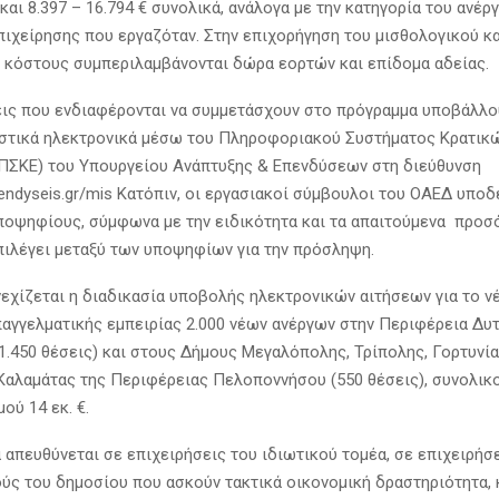
 και 8.397 – 16.794 € συνολικά, ανάλογα με την κατηγορία του ανέρ
πιχείρησης που εργαζόταν. Στην επιχορήγηση του μισθολογικού κα
 κόστους συμπεριλαμβάνονται δώρα εορτών και επίδομα αδείας.
εις που ενδιαφέρονται να συμμετάσχουν στο πρόγραμμα υποβάλλο
στικά ηλεκτρονικά μέσω του Πληροφοριακού Συστήματος Κρατικ
ΠΣΚΕ) του Υπουργείου Ανάπτυξης & Επενδύσεων στη διεύθυνση
pendyseis.gr/mis Κατόπιν, οι εργασιακοί σύμβουλοι του ΟΑΕΔ υποδ
ποψηφίους, σύμφωνα με την ειδικότητα και τα απαιτούμενα προσό
πιλέγει μεταξύ των υποψηφίων για την πρόσληψη.
νεχίζεται η διαδικασία υποβολής ηλεκτρονικών αιτήσεων για το 
αγγελματικής εμπειρίας 2.000 νέων ανέργων στην Περιφέρεια Δυ
1.450 θέσεις) και στους Δήμους Μεγαλόπολης, Τρίπολης, Γορτυνία
 Καλαμάτας της Περιφέρειας Πελοποννήσου (550 θέσεις), συνολικ
ού 14 εκ. €.
 απευθύνεται σε επιχειρήσεις του ιδιωτικού τομέα, σε επιχειρήσε
ούς του δημοσίου που ασκούν τακτικά οικονομική δραστηριότητα, 