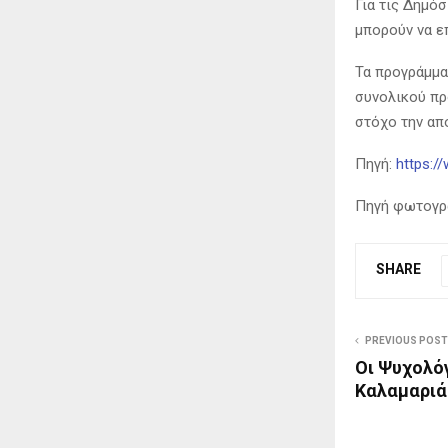
Για τις Δημό
μπορούν να ε
Τα προγράμμα
συνολικού προ
στόχο την απ
Πηγή:
https:/
Πηγή φωτογραφ
SHARE
PREVIOUS POST
Οι Ψυχολό
Καλαμαριά