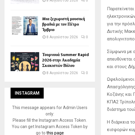
8 Αυγούστου 2026
0
Παρατείνεται 
ηλεκτρονικών
Mια ξεχωριστή μουσική
βραδιά με τον Πέτρο
για την πρόσ
Ίμβριο
Δυτικής Μακε
8 Αυγούστου 2026
0
απολιγνιτοπο
Σύμφωνα με 
Τουρνουά Summer Rapid
απευθύνεται 
2026 στην Ακαδημία
Σκακιστών Βόλου
και στους Δή
8 Αυγούστου 2026
0
Ωφελούμενοι 
Απασχόλησης 
INSTAGRAM
Κοζάνης και 
ΚΠΑ2 Τρίπολη
This message appears for Admin Users
διάστημα του
only:
Please fill the Instagram Access Token.
Η διάρκεια τ
You can get Instagram Access Token by
εισφορών κυμ
go to
this page