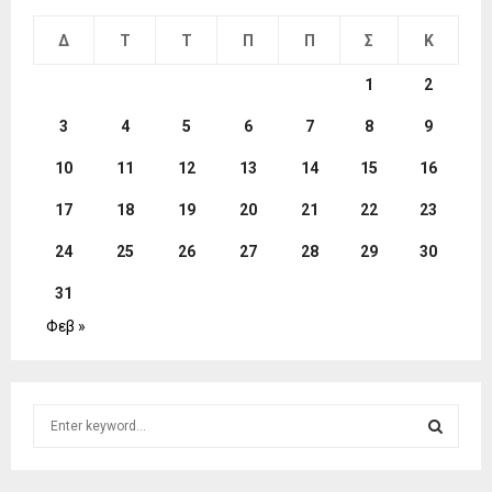
Δ
Τ
Τ
Π
Π
Σ
Κ
1
2
3
4
5
6
7
8
9
10
11
12
13
14
15
16
17
18
19
20
21
22
23
24
25
26
27
28
29
30
31
Φεβ »
S
e
a
S
r