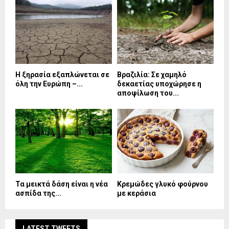
Η ξηρασία εξαπλώνεται σε
Βραζιλία: Σε χαμηλό
όλη την Ευρώπη –...
δεκαετίας υποχώρησε η
αποψίλωση του...
Τα μεικτά δάση είναι η νέα
Κρεμώδες γλυκό φούρνου
ασπίδα της...
με κεράσια
LATEST TWEETS