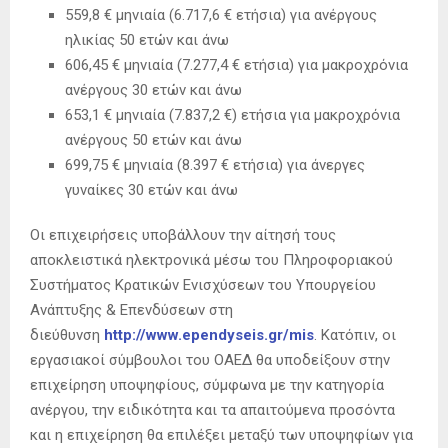
559,8 € μηνιαία (6.717,6 € ετήσια) για ανέργους
ηλικίας 50 ετών και άνω
606,45 € μηνιαία (7.277,4 € ετήσια) για μακροχρόνια
ανέργους 30 ετών και άνω
653,1 € μηνιαία (7.837,2 €) ετήσια για μακροχρόνια
ανέργους 50 ετών και άνω
699,75 € μηνιαία (8.397 € ετήσια) για άνεργες
γυναίκες 30 ετών και άνω
Οι επιχειρήσεις υποβάλλουν την αίτησή τους
αποκλειστικά ηλεκτρονικά μέσω του Πληροφοριακού
Συστήματος Κρατικών Ενισχύσεων του Υπουργείου
Ανάπτυξης & Επενδύσεων στη
διεύθυνση
http://www.ependyseis.gr/mis
. Κατόπιν, οι
εργασιακοί σύμβουλοι του ΟΑΕΔ θα υποδείξουν στην
επιχείρηση υποψηφίους, σύμφωνα με την κατηγορία
ανέργου, την ειδικότητα και τα απαιτούμενα προσόντα
και η επιχείρηση θα επιλέξει μεταξύ των υποψηφίων για