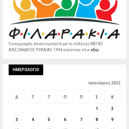
Για εγγραφές επικοινωνήστε με το σύλλογο ΜΕΓΑΣ
ΑΛΈΞΑΝΔΡΟΣ ΠΥΛΑΊΑΣ 1994 κάνοντας κλικ
εδώ
ΗΜΕΡΟΛΌΓΙΟ
Ιανουάριος 2022
Δ
Τ
Τ
Π
Π
Σ
Κ
1
2
3
4
5
6
7
8
9