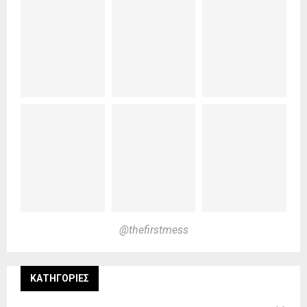
@thefirstmess
KΑΤΗΓΟΡΊΕΣ