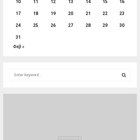
10
11
12
13
14
15
16
17
18
19
20
21
22
23
24
25
26
27
28
29
30
31
Φεβ »
S
e
a
S
r
c
E
h
f
A
o
r
R
:
C