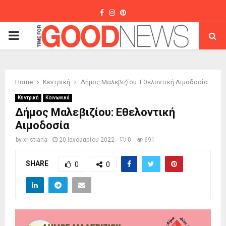
Facebook
Instagram
Pinterest
PRIMARY
MENU
Home
Κεντρική
Δήμος Μαλεβιζίου: Εθελοντική Αιμοδοσία
Κεντρική
Κοινωνικά
Δήμος Μαλεβιζίου: Εθελοντική
Αιμοδοσία
by
xristiana
20 Ιανουαρίου 2022
0
691
SHARE
0
0