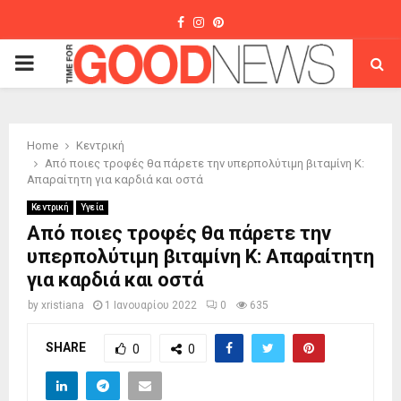
Facebook
Instagram
Pinterest
PRIMARY
MENU
Home
Κεντρική
Από ποιες τροφές θα πάρετε την υπερπολύτιμη βιταμίνη Κ:
Απαραίτητη για καρδιά και οστά
Κεντρική
Υγεία
Από ποιες τροφές θα πάρετε την
υπερπολύτιμη βιταμίνη Κ: Απαραίτητη
για καρδιά και οστά
by
xristiana
1 Ιανουαρίου 2022
0
635
SHARE
0
0