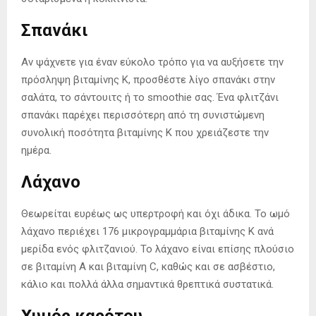
Σπανάκι
Αν ψάχνετε για έναν εύκολο τρόπο για να αυξήσετε την
πρόσληψη βιταμίνης Κ, προσθέστε λίγο σπανάκι στην
σαλάτα, το σάντουιτς ή το smoothie σας. Ένα φλιτζάνι
σπανάκι παρέχει περισσότερη από τη συνιστώμενη
συνολική ποσότητα βιταμίνης Κ που χρειάζεστε την
ημέρα.
Λάχανο
Θεωρείται ευρέως ως υπερτροφή και όχι άδικα. Το ωμό
λάχανο περιέχει 176 μικρογραμμάρια βιταμίνης Κ ανά
μερίδα ενός φλιτζανιού. Το λάχανο είναι επίσης πλούσιο
σε βιταμίνη Α και βιταμίνη C, καθώς και σε ασβέστιο,
κάλιο και πολλά άλλα σημαντικά θρεπτικά συστατικά.
Χυμός καρότου