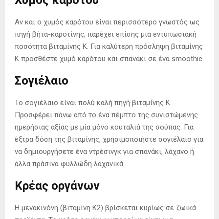
Αν και ο χυμός καρότου είναι περισσότερο γνωστός ως
πηγή βήτα-καροτίνης, παρέχει επίσης μια εντυπωσιακή
ποσότητα βιταμίνης Κ. Για καλύτερη πρόσληψη βιταμίνης
Κ προσθέστε χυμό καρότου και σπανάκι σε ένα smoothie.
Σογιέλαιο
Το σογιέλαιο είναι πολύ καλή πηγή βιταμίνης Κ.
Προσφέρει πάνω από το ένα πέμπτο της συνιστώμενης
ημερήσιας αξίας με μία μόνο κουταλιά της σούπας. Για
έξτρα δόση της βιταμίνης, χρησιμοποιήστε σογιέλαιο για
να δημιουργήσετε ένα ντρέσινγκ για σπανάκι, λάχανο ή
άλλα πράσινα φυλλώδη λαχανικά.
Κρέας οργάνων
Η μενακινόνη (βιταμίνη Κ2) βρίσκεται κυρίως σε ζωικά