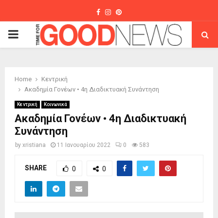
Facebook
Instagram
Pinterest
PRIMARY
MENU
Home
Κεντρική
Ακαδημία Γονέων • 4η Διαδικτυακή Συνάντηση
Κεντρική
Κοινωνικά
Ακαδημία Γονέων • 4η Διαδικτυακή
Συνάντηση
by
xristiana
11 Ιανουαρίου 2022
0
583
SHARE
0
0