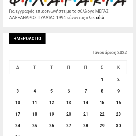
Για εγγραφές επικοινωνήστε με το σύλλογο ΜΕΓΑΣ
ΑΛΈΞΑΝΔΡΟΣ ΠΥΛΑΊΑΣ 1994 κάνοντας κλικ
εδώ
ΗΜΕΡΟΛΌΓΙΟ
Ιανουάριος 2022
Δ
Τ
Τ
Π
Π
Σ
Κ
1
2
3
4
5
6
7
8
9
10
11
12
13
14
15
16
17
18
19
20
21
22
23
24
25
26
27
28
29
30